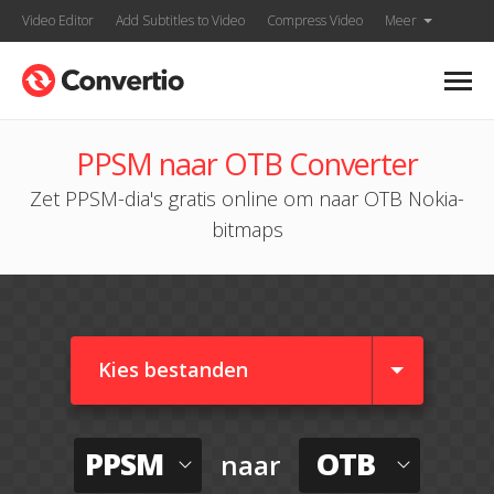
Video Editor
Add Subtitles to Video
Compress Video
Meer
PPSM naar OTB Converter
Zet PPSM-dia's gratis online om naar OTB Nokia-
bitmaps
Kies bestanden
PPSM
OTB
naar