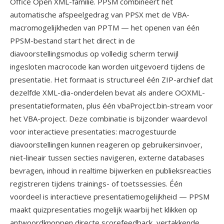
Office Open XML-familie. PPSM combineert het
automatische afspeelgedrag van PPSX met de VBA-
macromogelijkheden van PPTM — het openen van één
PPSM-bestand start het direct in de
diavoorstellingsmodus op volledig scherm terwijl
ingesloten macrocode kan worden uitgevoerd tijdens de
presentatie. Het formaat is structureel één ZIP-archief dat
dezelfde XML-dia-onderdelen bevat als andere OOXML-
presentatieformaten, plus één vbaProject.bin-stream voor
het VBA-project. Deze combinatie is bijzonder waardevol
voor interactieve presentaties: macrogestuurde
diavoorstellingen kunnen reageren op gebruikersinvoer,
niet-lineair tussen secties navigeren, externe databases
bevragen, inhoud in realtime bijwerken en publieksreacties
registreren tijdens trainings- of toetssessies. Één
voordeel is interactieve presentatiemogelijkheid — PPSM
maakt quizpresentaties mogelijk waarbij het klikken op
antwoordknoppen directe scorefeedback, vertakkende