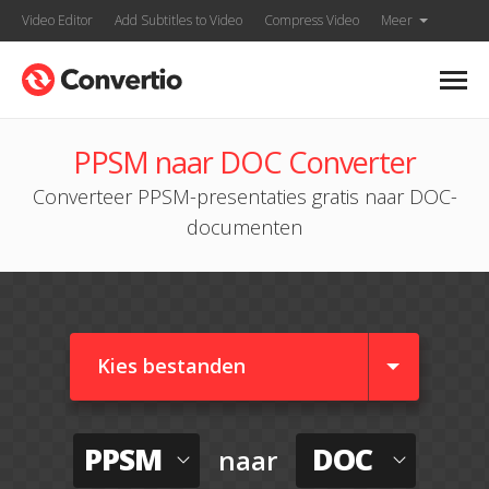
Video Editor
Add Subtitles to Video
Compress Video
Meer
PPSM naar DOC Converter
Converteer PPSM-presentaties gratis naar DOC-
documenten
Kies bestanden
PPSM
DOC
naar