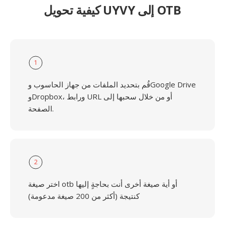
كيفية تحويل UYVY إلى OTB
1
قُم بتحديد الملفات من جهاز الحاسوب وGoogle Drive
وDropbox، ورابط URL أو من خلال سحبها إلى
الصفحة.
2
اختر صيغة otb أو أية صيغة أخرى أنت بحاجةٍ إليها
كنتيجة (أكثر من 200 صيغة مدعومة)