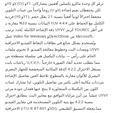
وY0 وV (Cr) وY1. ترمّز كل وحدة ماكرو بكسلين أفقيين يتشاركان
زوجاً واحداً من عينات التلوين (U وV) لكن يحتفظان بقيم إضاءة
فردية (Y0 وY1)، محققةً اختزالاً لونياً أفقياً بنسبة 2:1 يقلل حجم
البيانات بنسبة 33% مقارنة بـ YUV 4:4:4 الكامل مع الحفاظ على
دقة الإضاءة الكاملة. يُحدد ترتيب UYVY كرمز FOURCC في أُطر
عمل Video for Windows وDirectShow من Microsoft،
ويُستخدم بشكل شائع في بطاقات التقاط الفيديو الاحترافية
ومعدات البث وخطوط معالجة الفيديو. لا تحتوي ملفات UYVY
الخام على رأس — بيانات البكسل هي سلسلة مسطحة من
رباعيات بايت U,Y,V,Y، مما يتطلب تحديد أبعاد الصورة خارجياً.
يستغل الاختزال 4:2:2 الدقة المكانية المنخفضة للجهاز البصري
البشري للألوان مقارنة بالسطوع: تلاحظ العين تفاصيل الإضاءة
بترددات مكانية أعلى بكثير من تفاصيل التلوين، لذا تشارك عينات
اللون بين البكسلات المتجاورة لا ينتج عنها فقدان جودة مرئي
عملياً. من أبرز مزاياه التوافق مع معايير البث: يتطابق اختزال UYVY
بنسبة 4:2:2 مع بنية التلوين المستخدمة في معايير الفيديو
الاحترافية (ITU-R BT.601 وSDI)، مما يجعله التنسيق الطبيعي