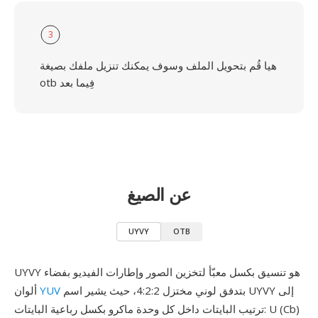
3
هيا قُم بتحويل الملف وسوف يمكنك تنزيل ملفك بصيغة
otb فِيما بعد
عن الصيغ
UYVY
OTB
UYVY هو تنسيق بكسل معبّأ لتخزين الصور وإطارات الفيديو بفضاء
بتدفق لوني مختزل 4:2:2، حيث يشير اسم UYVY إلى
YUV
ألوان
ترتيب البايتات داخل كل وحدة ماكرو بكسل رباعية البايتات: U (Cb)