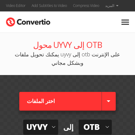
المزيد
Compress Video
Add Subtitles to Video
Video Editor
محول UYVY إلى OTB
يمكنك تحويل ملفات uyvy إلى otb على الإنترنت
وبشكل مجاني
اختر الملفات
UYVY
OTB
إلى