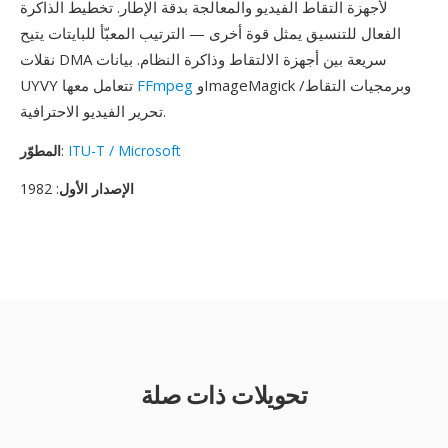
لأجهزة التقاط الفيديو والمعالجة بدقة الإطار. تخطيط الذاكرة
الفعال للتنسيق يمثل قوة أخرى — الترتيب المعبّأ للبايتات يتيح
نقلات DMA سريعة بين أجهزة الالتقاط وذاكرة النظام. بيانات
وImageMagick وبرمجيات التقاط/
FFmpeg
UYVY تتعامل معها
تحرير الفيديو الاحترافية.
ITU-T / Microsoft
:
المطوّر
الإصدار الأول
: 1982
تحويلات ذات صلة