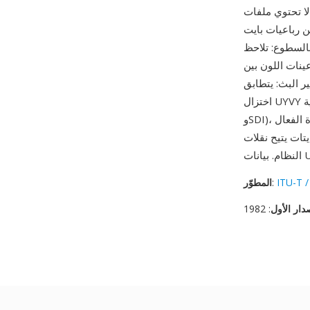
UYV الخام على رأس —
تحديد أبعاد الصورة خارجياً.
رنة بالسطوع: تلاحظ
ينات اللون بين
ير البث: يتطابق
اختزال UYVY بنسبة 4:2:2 مع بنية التلوين المستخدمة في معايير الفيديو الاحترافية (ITU-R BT.601
وSDI)، مما يجعله التنسيق الطبيعي لأجهزة التقاط الفيديو والمعالجة بدقة الإطار. تخطيط الذاكرة الفعال
ين أجهزة الالتقاط وذاكرة
ITU-T /
:
المطوّر
دار الأول
: 1982