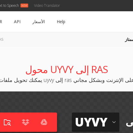
xt to Speech
Video Translator
Help
الأسعار
API
R
متاز
UYVY إ
محول UYVY إلى RAS
كنك تحويل ملفات uyvy إلى ras على الإنترنت وبشكل مجاني
UYVY
ى