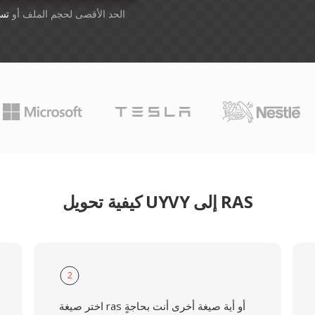
أسقِط الملفات هنا. 1 GB الحد الأقصى لحجم الملف أو
تس
كيفية تحويل UYVY إلى RAS
2
اختر صيغة ras أو أية صيغة أخرى أنت بحاجةٍ