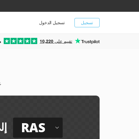
تسجيل
تسجيل الدخول
تقييم على
10,220
م
يم
RAS
إل