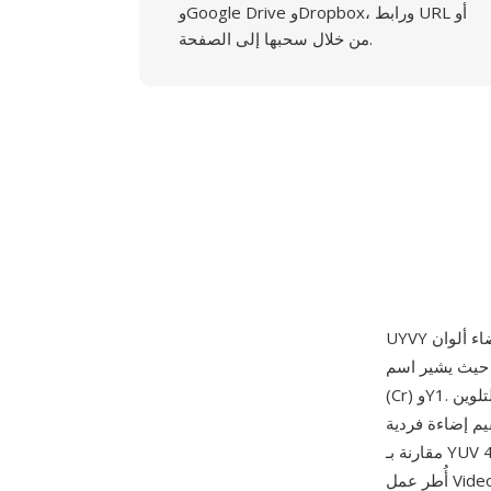
وGoogle Drive وDropbox، ورابط URL أو
من خلال سحبها إلى الصفحة.
حيث يشير اسم UYVY إلى ترتيب البايتات داخل كل وحدة ماكرو بكسل رباعية البايتات: U (Cb) وY0 وV
(Cr) وY1. ترمّز كل وحدة ماكرو بكسلين أفقيين يتشاركان زوجاً واحداً من عينات التلوين (U وV) لكن
ختزالاً لونياً أفقياً بنسبة 2:1 يقلل حجم البيانات بنسبة 33%
مقارنة بـ YUV 4:4:4 الكامل مع الحفاظ على دقة الإضاءة الكاملة. يُحدد ترتيب UYVY كرمز FOURCC في
أُطر عمل Video for Windows وDirectShow من Microsoft، ويُستخدم بشكل شائع في بطاقات التقاط