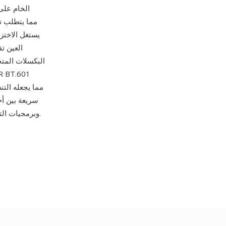
العين ت
البكسلات المتجا
وImageMagick وبرمجيات التقاط/تحرير الفيديو الاحترافية.