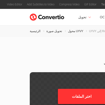
Video Editor
Add Subtitles to Video
Compress Video
GIF Editor
Te
OC
تحويل
لى RAS
محول UYVY
تحويل صورة
الرئيسية
اختر الملفات