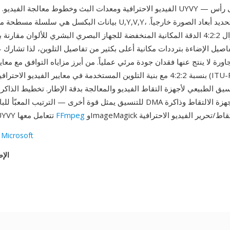
الفيديو الاحترافية ومعدات البث وخطوط معالجة الفيديو. لا تحتوي ملفات Y
بيانات البكسل هي سلسلة مسطحة من رباعيات بايت U,Y,V,Y، مما يتطلب 
يستغل الاختزال 4:2:2 الدقة المكانية المنخفضة للجهاز البصري البشري للألوان مقا
فاصيل الإضاءة بترددات مكانية أعلى بكثير من تفاصيل التلوين، لذا تشارك ع
ورة لا ينتج عنها فقدان جودة مرئي عملياً. من أبرز مزاياه التوافق مع معاي
للتنسيق يمثل قوة أخرى — الترتيب المعبّأ للبايتات يتيح نقلات DMA سريعة ب
FFmpeg
النظام. بيانات UYVY تتعامل معها
 Microsoft
الإص