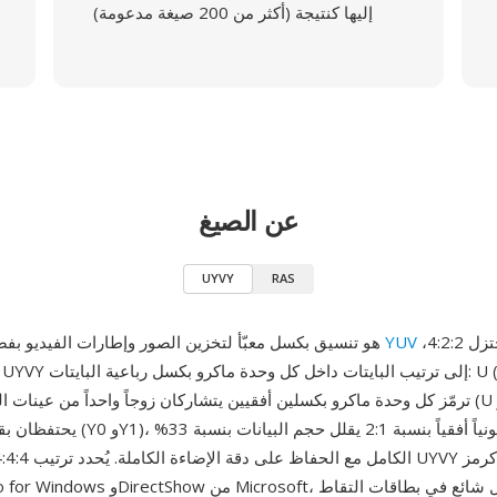
إليها كنتيجة (أكثر من 200 صيغة مدعومة)
عن الصيغ
UYVY
RAS
بتدفق لوني مختزل 4:2:2،
YUV
UYVY هو تنسيق بكسل معبّأ لتخزين الصور وإطارات الفيديو بفضاء ألوان
يحتفظان بقيم إضاءة فردية (Y0 وY1)، محققةً ا