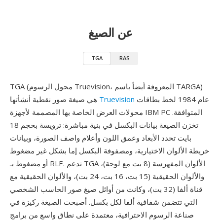
عن الصيغ
TGA
RAS
TGA (محول الرسوم Truevision، المعروفة أيضاً باسم TARGA)
عام 1984 لخط بطاقات
Truevision
هي صيغة صور نقطية أنشأتها
محولات العرض الخاصة بها المصممة لأجهزة IBM PC المتوافقة.
تخزن الصيغة بيانات البكسل في بنية مباشرة: ترويسة بحجم 18
بايت تحدد الأبعاد وعمق اللون وأعلام واصف الصورة، وبيانات
خريطة الألوان الاختيارية، ومصفوفة البكسل إما بشكل غير مضغوط
أو مضغوط بـ RLE. تدعم TGA الألوان المفهرسة (8 بت مع لوحة)،
والألوان الحقيقية (15 بت، 16 بت، 24 بت)، والألوان الحقيقية مع
قناة ألفا (32 بت)، وكانت من أوائل صيغ صور الحاسب الشخصي
التي تتضمن شفافية ألفا لكل بكسل. أصبحت الصيغة ركيزة في
صناعة الرسوم الاحترافية، معتمدة على نطاق واسع من برامج