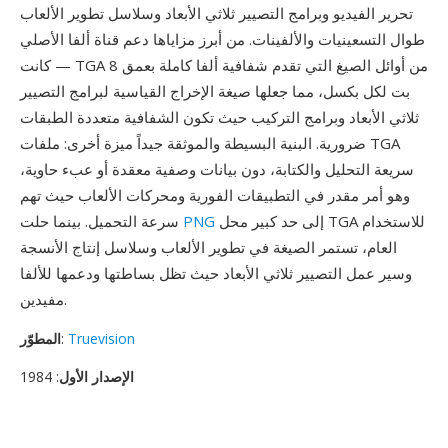
تحرير الفيديو وبرامج التصيير ثلاثي الأبعاد وسلاسل تطوير الألعاب
طوال التسعينيات والألفينات. من أبرز مزاياها دعم قناة ألفا الأصلي
— كانت TGA من أوائل الصيغ التي تقدم شفافية ألفا كاملة بعمق 8
بت لكل بكسل، مما جعلها صيغة الإخراج القياسية لبرامج التصيير
ثلاثي الأبعاد وبرامج التركيب حيث تكون الشفافية متعددة الطبقات
ضرورية. البنية البسيطة والموثقة جيداً ميزة أخرى: ملفات TGA
سريعة التحليل والكتابة، دون بيانات وصفية معقدة أو عبء حاوية،
وهو أمر مقدر في التطبيقات الفورية ومحركات الألعاب حيث تهم
إلى حد كبير محل TGA للاستخدام
PNG
سرعة التحميل. بينما حلت
العام، تستمر الصيغة في تطوير الألعاب وسلاسل إنتاج الأنسجة
وسير عمل التصيير ثلاثي الأبعاد حيث تظل بساطتها ودعمها للألفا
مفيدين.
Truevision
:
المطوّر
الإصدار الأول
: 1984