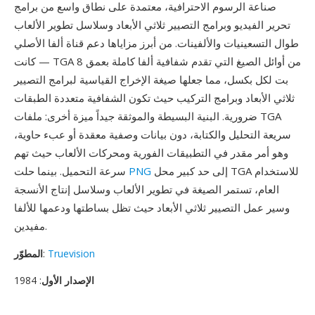
صناعة الرسوم الاحترافية، معتمدة على نطاق واسع من برامج
تحرير الفيديو وبرامج التصيير ثلاثي الأبعاد وسلاسل تطوير الألعاب
طوال التسعينيات والألفينات. من أبرز مزاياها دعم قناة ألفا الأصلي
— كانت TGA من أوائل الصيغ التي تقدم شفافية ألفا كاملة بعمق 8
بت لكل بكسل، مما جعلها صيغة الإخراج القياسية لبرامج التصيير
ثلاثي الأبعاد وبرامج التركيب حيث تكون الشفافية متعددة الطبقات
ضرورية. البنية البسيطة والموثقة جيداً ميزة أخرى: ملفات TGA
سريعة التحليل والكتابة، دون بيانات وصفية معقدة أو عبء حاوية،
وهو أمر مقدر في التطبيقات الفورية ومحركات الألعاب حيث تهم
إلى حد كبير محل TGA للاستخدام
PNG
سرعة التحميل. بينما حلت
العام، تستمر الصيغة في تطوير الألعاب وسلاسل إنتاج الأنسجة
وسير عمل التصيير ثلاثي الأبعاد حيث تظل بساطتها ودعمها للألفا
مفيدين.
Truevision
:
المطوّر
الإصدار الأول
: 1984