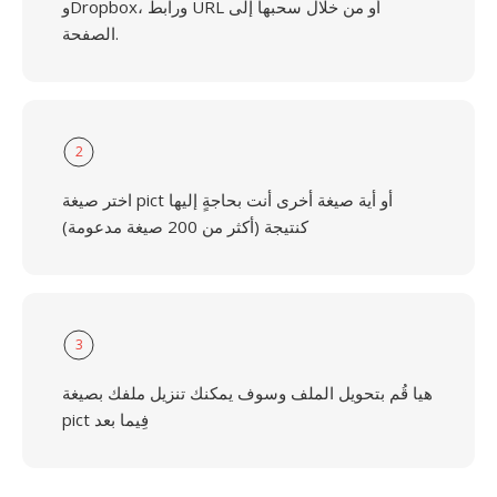
وDropbox، ورابط URL أو من خلال سحبها إلى
الصفحة.
2
اختر صيغة pict أو أية صيغة أخرى أنت بحاجةٍ إليها
كنتيجة (أكثر من 200 صيغة مدعومة)
3
هيا قُم بتحويل الملف وسوف يمكنك تنزيل ملفك بصيغة
pict فِيما بعد