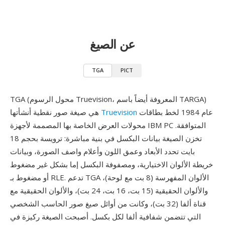
عن الصيغ
TGA
PICT
TGA (محول الرسوم Truevision، المعروفة أيضاً باسم TARGA)
عام 1984 لخط بطاقات
Truevision
هي صيغة صور نقطية أنشأتها
محولات العرض الخاصة بها المصممة لأجهزة IBM PC المتوافقة.
تخزن الصيغة بيانات البكسل في بنية مباشرة: ترويسة بحجم 18
بايت تحدد الأبعاد وعمق اللون وأعلام واصف الصورة، وبيانات
خريطة الألوان الاختيارية، ومصفوفة البكسل إما بشكل غير مضغوط
أو مضغوط بـ RLE. تدعم TGA الألوان المفهرسة (8 بت مع لوحة)،
والألوان الحقيقية (15 بت، 16 بت، 24 بت)، والألوان الحقيقية مع
قناة ألفا (32 بت)، وكانت من أوائل صيغ صور الحاسب الشخصي
التي تتضمن شفافية ألفا لكل بكسل. أصبحت الصيغة ركيزة في