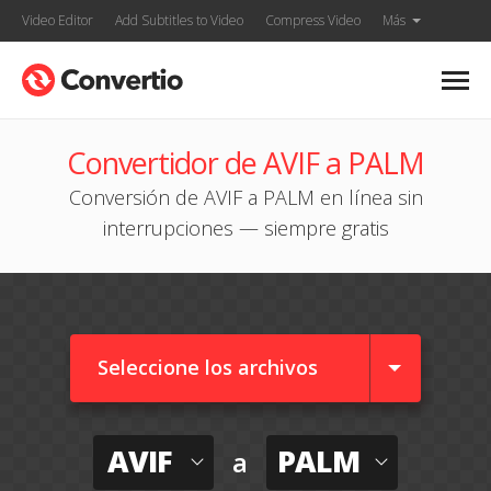
Video Editor
Add Subtitles to Video
Compress Video
Más
Convertidor de AVIF a PALM
Conversión de AVIF a PALM en línea sin
interrupciones — siempre gratis
Seleccione los archivos
AVIF
PALM
a