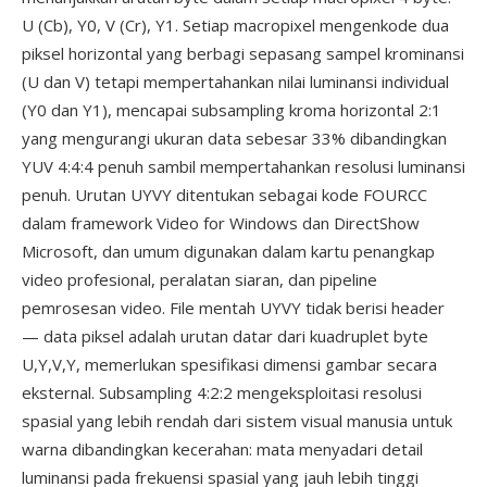
U (Cb), Y0, V (Cr), Y1. Setiap macropixel mengenkode dua
piksel horizontal yang berbagi sepasang sampel krominansi
(U dan V) tetapi mempertahankan nilai luminansi individual
(Y0 dan Y1), mencapai subsampling kroma horizontal 2:1
yang mengurangi ukuran data sebesar 33% dibandingkan
YUV 4:4:4 penuh sambil mempertahankan resolusi luminansi
penuh. Urutan UYVY ditentukan sebagai kode FOURCC
dalam framework Video for Windows dan DirectShow
Microsoft, dan umum digunakan dalam kartu penangkap
video profesional, peralatan siaran, dan pipeline
pemrosesan video. File mentah UYVY tidak berisi header
— data piksel adalah urutan datar dari kuadruplet byte
U,Y,V,Y, memerlukan spesifikasi dimensi gambar secara
eksternal. Subsampling 4:2:2 mengeksploitasi resolusi
spasial yang lebih rendah dari sistem visual manusia untuk
warna dibandingkan kecerahan: mata menyadari detail
luminansi pada frekuensi spasial yang jauh lebih tinggi