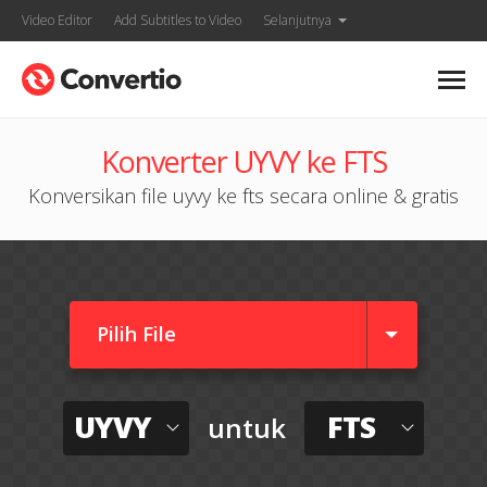
Video Editor
Add Subtitles to Video
Selanjutnya
Konverter UYVY ke FTS
Konversikan file uyvy ke fts secara online & gratis
Pilih File
UYVY
FTS
untuk