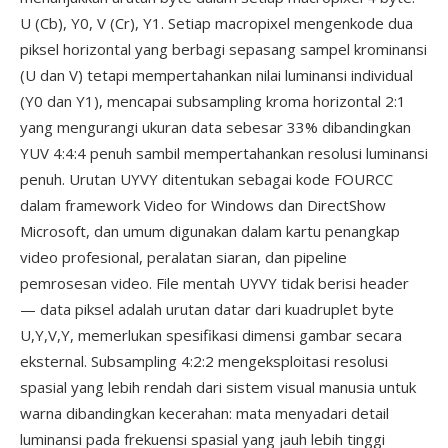
U (Cb), Y0, V (Cr), Y1. Setiap macropixel mengenkode dua
piksel horizontal yang berbagi sepasang sampel krominansi
(U dan V) tetapi mempertahankan nilai luminansi individual
(Y0 dan Y1), mencapai subsampling kroma horizontal 2:1
yang mengurangi ukuran data sebesar 33% dibandingkan
YUV 4:4:4 penuh sambil mempertahankan resolusi luminansi
penuh. Urutan UYVY ditentukan sebagai kode FOURCC
dalam framework Video for Windows dan DirectShow
Microsoft, dan umum digunakan dalam kartu penangkap
video profesional, peralatan siaran, dan pipeline
pemrosesan video. File mentah UYVY tidak berisi header
— data piksel adalah urutan datar dari kuadruplet byte
U,Y,V,Y, memerlukan spesifikasi dimensi gambar secara
eksternal. Subsampling 4:2:2 mengeksploitasi resolusi
spasial yang lebih rendah dari sistem visual manusia untuk
warna dibandingkan kecerahan: mata menyadari detail
luminansi pada frekuensi spasial yang jauh lebih tinggi