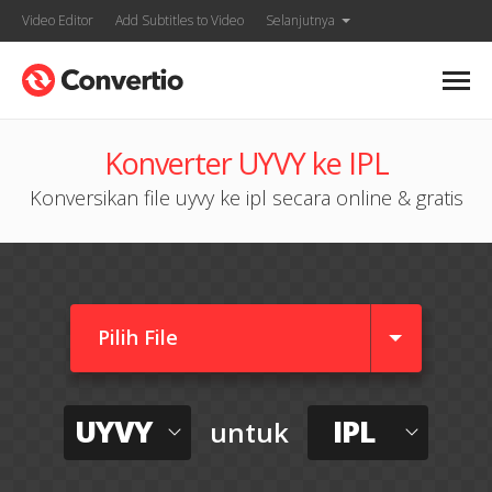
Video Editor
Add Subtitles to Video
Selanjutnya
Konverter UYVY ke IPL
Konversikan file uyvy ke ipl secara online & gratis
Pilih File
UYVY
IPL
untuk