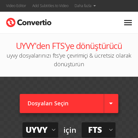
Video Editor
Add Subtitles to Video
Daha fazla
UYVY'den FTS'ye dönüştürücü
uyvy dosyalarınızı fts'ye çevrimiçi & ücretsiz olarak
dönüştürün
Dosyaları Seçin
UYVY
FTS
için