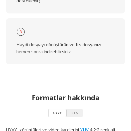
desteklenir)
3
Haydi dosyayı dönüştürün ve fts dosyanızı
hemen sonra indirebilirsiniz
Formatlar hakkında
UYVY
FTS
UYVY, görüntüleri ve video karelerini
YUV
4:2:2 renk alt