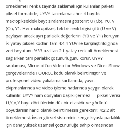
örneklemeli renk uzayında saklamak için kullanılan paketli
piksel formatıdır; UYVY tanımlaması her 4 baytlık
makropikseldeki bayt sıralamasını gösterir: Ü (Cb), Y0, V
(Cr), Y1. Her makropiksel, tek bir renk bilgisi çifti (Ü ve V)
paylaşan ancak ayrı parlaklık değerlerini (Y0 ve Y1) koruyan
i̇ki yatay pikseli kodlar; tam 4:4:4 YUV ile karşılaştırıldığında
veri boyutunu %33 azaltan 2:1 yatay renk alt örneklemesi
sağlarken tam parlaklık çözünürlüğünü korur. UYVY
sıralaması, Microsoft'un Video for Windows ve DirectShow
çerçevelerinde FOURCC kodu olarak belirtilmiştir ve
profesyonel video yakalama kartlarında, yayın
ekipmanlarında ve video işleme hatlarında yaygın olarak
kullanılır. UYVY ham dosyaları başlık içermez — piksel verisi
Ü,Y,V,Y bayt dörtlülerinin düz bir dizisidir ve görüntü
boyutlarının harici olarak belirtilmesini gerektirir. 4:2:2 alt
örneklemesi, i̇nsan görsel sisteminin renge kıyasla parlaklık
için daha yüksek uzamsal çözünürlüğe sahip olmasından