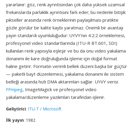
yararlanır: göz, renk ayrıntısından çok daha yüksek uzamsal
frekanslarda parlaklık ayrıntısını fark eder; bu nedenle bitişik
pikseller arasında renk örneklerinin paylaşılması pratikte
gözle görülür bir kalite kaybı yaratmaz. Önemli bir avantajı
yayın standardı uyumluluğudur: UYVY'nın 4:2:2 örneklemesi,
profesyonel video standartlarında (ITU-R BT.601, SDI)
kullanılan renk yapısıyla eşleşir ve bu da onu video yakalama
donanımı ile kare doğruluğunda işleme için doğal format
haline getirir. Formatın verimli bellek düzeni başka bir güçtür
— paketli bayt düzenlemesi, yakalama donanımı ile sistem
belleği arasında hızlı DMA aktarımları sağlar. UYVY verisi
FFmpeg
, ImageMagick ve profesyonel video
yakalama/düzenleme yazılımları tarafından işlenir.
Geliştirici
:
ITU-T / Microsoft
İlk yayın
: 1982