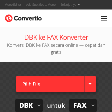
Video Editor
Add Subtitles to Video
Selanjutnya
DBK ke FAX Konverter
Konversi DBK ke FAX secara online — cepat dan
gratis
Pilih File
DBK
FAX
untuk