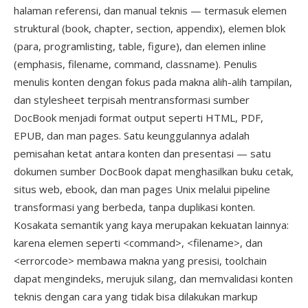
halaman referensi, dan manual teknis — termasuk elemen
struktural (book, chapter, section, appendix), elemen blok
(para, programlisting, table, figure), dan elemen inline
(emphasis, filename, command, classname). Penulis
menulis konten dengan fokus pada makna alih-alih tampilan,
dan stylesheet terpisah mentransformasi sumber
DocBook menjadi format output seperti HTML, PDF,
EPUB, dan man pages. Satu keunggulannya adalah
pemisahan ketat antara konten dan presentasi — satu
dokumen sumber DocBook dapat menghasilkan buku cetak,
situs web, ebook, dan man pages Unix melalui pipeline
transformasi yang berbeda, tanpa duplikasi konten.
Kosakata semantik yang kaya merupakan kekuatan lainnya:
karena elemen seperti <command>, <filename>, dan
<errorcode> membawa makna yang presisi, toolchain
dapat mengindeks, merujuk silang, dan memvalidasi konten
teknis dengan cara yang tidak bisa dilakukan markup