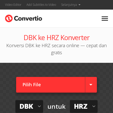
Video Editor
Add Subtitles to Video
Selanjutnya
DBK ke HRZ Konverter
Konversi DBK ke HRZ secara online — cepat dan
gratis
Pilih File
DBK
HRZ
untuk