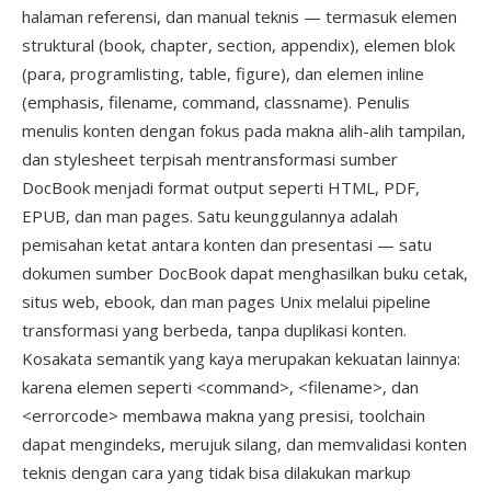
halaman referensi, dan manual teknis — termasuk elemen
struktural (book, chapter, section, appendix), elemen blok
(para, programlisting, table, figure), dan elemen inline
(emphasis, filename, command, classname). Penulis
menulis konten dengan fokus pada makna alih-alih tampilan,
dan stylesheet terpisah mentransformasi sumber
DocBook menjadi format output seperti HTML, PDF,
EPUB, dan man pages. Satu keunggulannya adalah
pemisahan ketat antara konten dan presentasi — satu
dokumen sumber DocBook dapat menghasilkan buku cetak,
situs web, ebook, dan man pages Unix melalui pipeline
transformasi yang berbeda, tanpa duplikasi konten.
Kosakata semantik yang kaya merupakan kekuatan lainnya:
karena elemen seperti <command>, <filename>, dan
<errorcode> membawa makna yang presisi, toolchain
dapat mengindeks, merujuk silang, dan memvalidasi konten
teknis dengan cara yang tidak bisa dilakukan markup