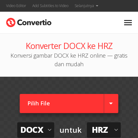
Video Editor
Add Subtitles to Video
Selanjutnya
Konverter DOCX ke HRZ
Konversi gambar DOCX ke HRZ online — gratis
dan mudah
Pilih File
DOCX
HRZ
untuk