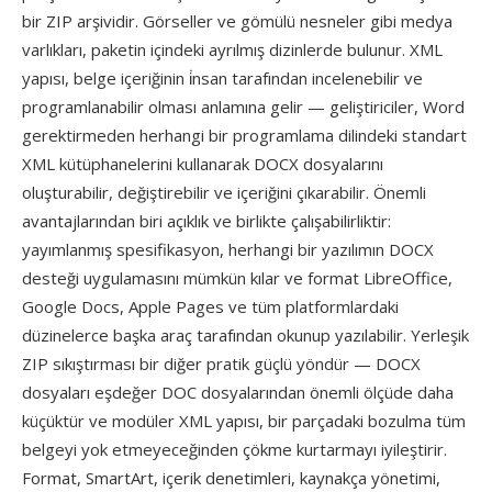
bir ZIP arşividir. Görseller ve gömülü nesneler gibi medya
varlıkları, paketin içindeki ayrılmış dizinlerde bulunur. XML
yapısı, belge içeriğinin i̇nsan tarafından incelenebilir ve
programlanabilir olması anlamına gelir — geliştiriciler, Word
gerektirmeden herhangi bir programlama dilindeki standart
XML kütüphanelerini kullanarak DOCX dosyalarını
oluşturabilir, değiştirebilir ve içeriğini çıkarabilir. Önemli
avantajlarından biri açıklık ve birlikte çalışabilirliktir:
yayımlanmış spesifikasyon, herhangi bir yazılımın DOCX
desteği uygulamasını mümkün kılar ve format LibreOffice,
Google Docs, Apple Pages ve tüm platformlardaki
düzinelerce başka araç tarafından okunup yazılabilir. Yerleşik
ZIP sıkıştırması bir diğer pratik güçlü yöndür — DOCX
dosyaları eşdeğer DOC dosyalarından önemli ölçüde daha
küçüktür ve modüler XML yapısı, bir parçadaki bozulma tüm
belgeyi yok etmeyeceğinden çökme kurtarmayı iyileştirir.
Format, SmartArt, içerik denetimleri, kaynakça yönetimi,