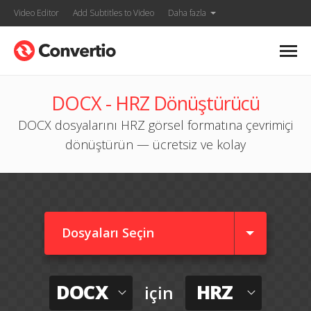
Video Editor
Add Subtitles to Video
Daha fazla
DOCX - HRZ Dönüştürücü
DOCX dosyalarını HRZ görsel formatına çevrimiçi
dönüştürün — ücretsiz ve kolay
Dosyaları Seçin
DOCX
HRZ
için