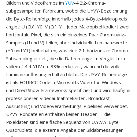
Bildern und Videoframes im
YUV
-4:2:2-Chroma-
subgesampelten Farbraum, wobei die UYVY-Bezeichnung
die Byte-Reihenfolge innerhalb jedes 4-Byte-Makropixels
angibt: U (Cb), Y0, V (Cr), Y1. Jeder Makropixel kodiert zwei
horizontale Pixel, die sich ein einzelnes Paar Chrominanz-
Samples (U und V) teilen, aber individuelle Luminanzwerte
(Y0 und Y1) beibehalten, was eine 2:1-horizontale Chroma-
Subsampling erzielt, die die Datenmenge im Vergleich zu
vollem 4:4:4-YUV um 33% reduziert, während die volle
Luminanzauflösung erhalten bleibt. Die UYVY-Reihenfolge
ist als FOURCC-Code in Microsofts Video-for-Windows-
und DirectShow-Frameworks spezifiziert und wird häufig in
professionellen Videoaufnahmekarten, Broadcast-
Ausrüstung und Videoverarbeitungs-Pipelines verwendet.
UYVY-Rohdateien enthalten keinen Header — die
Pixeldaten sind eine flache Sequenz von U,Y,V,Y-Byte-
Quadruplets, die externe Angabe der Bildabmessungen