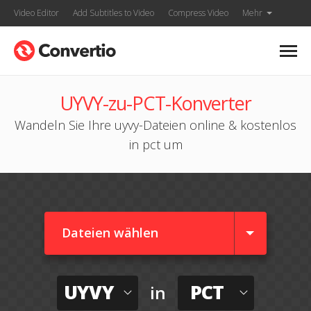
Video Editor
Add Subtitles to Video
Compress Video
Mehr
UYVY-zu-PCT-Konverter
Wandeln Sie Ihre uyvy-Dateien online & kostenlos
in pct um
Dateien wählen
UYVY
PCT
in