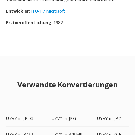
Entwickler
:
ITU-T / Microsoft
Erstveröffentlichung
: 1982
Verwandte Konvertierungen
UYVY in JPEG
UYVY in JPG
UYVY in JP2
UYVY in BMP
UYVY in WBMP
UYVY in GIF