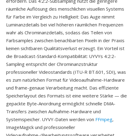
erfordern. Das 4:2:2-Subsampling nutzt die geringere
räumliche Auflösung des menschlichen visuellen Systems
für Farbe im Vergleich zu Helligkeit: Das Auge nimmt
Luminanzdetails bei viel höheren räumlichen Frequenzen
wahr als Chrominanzdetails, sodass das Teilen von
Farbsamples zwischen benachbarten Pixeln in der Praxis
keinen sichtbaren Qualitätsverlust erzeugt. Ein Vorteil ist
die Broadcast-Standard-Kompatibilität: UYVYs 4:2:2-
Sampling entspricht der Chrominanzstruktur
professioneller Videostandards (ITU-R BT.601, SDI), was
es zum natürlichen Format für Videoaufnahme-Hardware
und frame-genaue Verarbeitung macht. Das effiziente
Speicherlayout des Formats ist eine weitere Stärke — die
gepackte Byte-Anordnung ermöglicht schnelle DMA-
Transfers zwischen Aufnahme-Hardware und
Systemspeicher. UYVY-Daten werden von
FFmpeg
,
ImageMagick und professioneller
Videoaufnahme-/Bearbeitungssoftware verarbeitet.