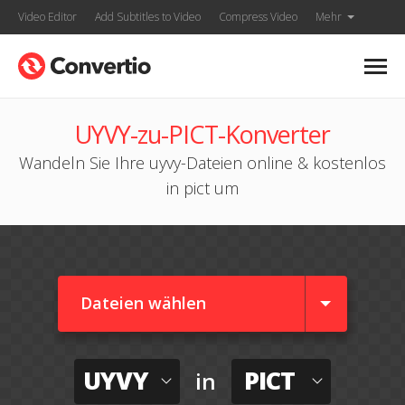
Video Editor
Add Subtitles to Video
Compress Video
Mehr
UYVY-zu-PICT-Konverter
Wandeln Sie Ihre uyvy-Dateien online & kostenlos
in pict um
Dateien wählen
UYVY
PICT
in