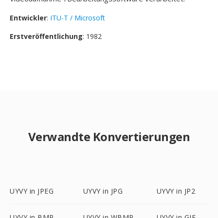
Entwickler
:
ITU-T / Microsoft
Erstveröffentlichung
: 1982
Verwandte Konvertierungen
UYVY in JPEG
UYVY in JPG
UYVY in JP2
UYVY in BMP
UYVY in WBMP
UYVY in GIF