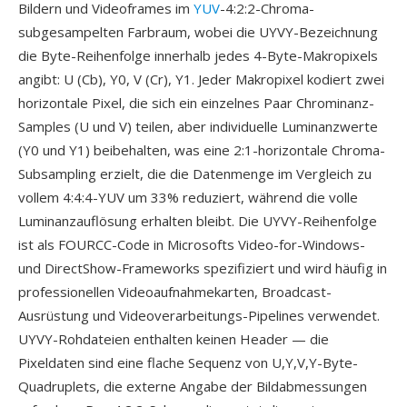
Bildern und Videoframes im
YUV
-4:2:2-Chroma-
subgesampelten Farbraum, wobei die UYVY-Bezeichnung
die Byte-Reihenfolge innerhalb jedes 4-Byte-Makropixels
angibt: U (Cb), Y0, V (Cr), Y1. Jeder Makropixel kodiert zwei
horizontale Pixel, die sich ein einzelnes Paar Chrominanz-
Samples (U und V) teilen, aber individuelle Luminanzwerte
(Y0 und Y1) beibehalten, was eine 2:1-horizontale Chroma-
Subsampling erzielt, die die Datenmenge im Vergleich zu
vollem 4:4:4-YUV um 33% reduziert, während die volle
Luminanzauflösung erhalten bleibt. Die UYVY-Reihenfolge
ist als FOURCC-Code in Microsofts Video-for-Windows-
und DirectShow-Frameworks spezifiziert und wird häufig in
professionellen Videoaufnahmekarten, Broadcast-
Ausrüstung und Videoverarbeitungs-Pipelines verwendet.
UYVY-Rohdateien enthalten keinen Header — die
Pixeldaten sind eine flache Sequenz von U,Y,V,Y-Byte-
Quadruplets, die externe Angabe der Bildabmessungen