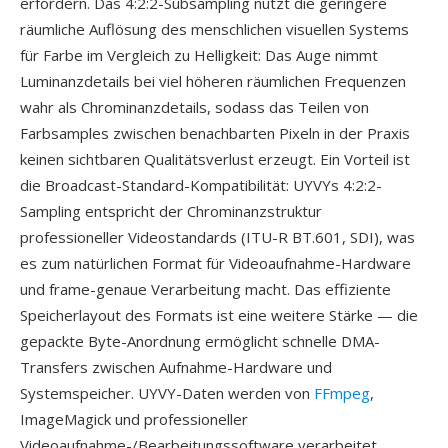
erfordern. Das 4:2:2-Subsampling nutzt die geringere
räumliche Auflösung des menschlichen visuellen Systems
für Farbe im Vergleich zu Helligkeit: Das Auge nimmt
Luminanzdetails bei viel höheren räumlichen Frequenzen
wahr als Chrominanzdetails, sodass das Teilen von
Farbsamples zwischen benachbarten Pixeln in der Praxis
keinen sichtbaren Qualitätsverlust erzeugt. Ein Vorteil ist
die Broadcast-Standard-Kompatibilität: UYVYs 4:2:2-
Sampling entspricht der Chrominanzstruktur
professioneller Videostandards (ITU-R BT.601, SDI), was
es zum natürlichen Format für Videoaufnahme-Hardware
und frame-genaue Verarbeitung macht. Das effiziente
Speicherlayout des Formats ist eine weitere Stärke — die
gepackte Byte-Anordnung ermöglicht schnelle DMA-
Transfers zwischen Aufnahme-Hardware und
Systemspeicher. UYVY-Daten werden von
FFmpeg
,
ImageMagick und professioneller
Videoaufnahme-/Bearbeitungssoftware verarbeitet.