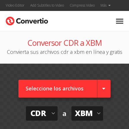
Video Editor
Add Subtitles to Video
Compress Video
Más
Conversor CDR a XBM
Convierta sus archivos cdr a xbm en línea y gratis
Seleccione los archivos
CDR
XBM
a