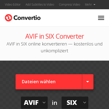
Video Editor
Add Subtitles to Video
Compress Video
Mehr
AVIF in SIX Converter
AVIF in SIX online konvertieren — kostenlos und
unkompliziert
Dateien wählen
AVIF
SIX
in