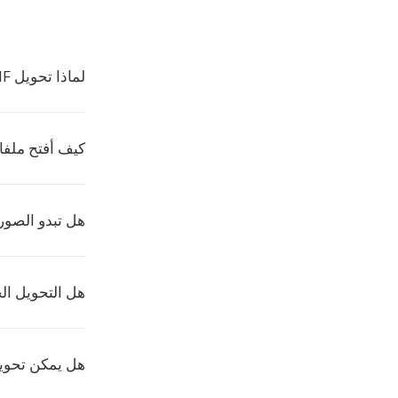
لماذا تحويل AVIF إلى SIX؟
كيف أفتح ملفات X
هل تبدو الصور
هل التحويل ال
هل يمكن تحويل AVIF إلى SIX مج