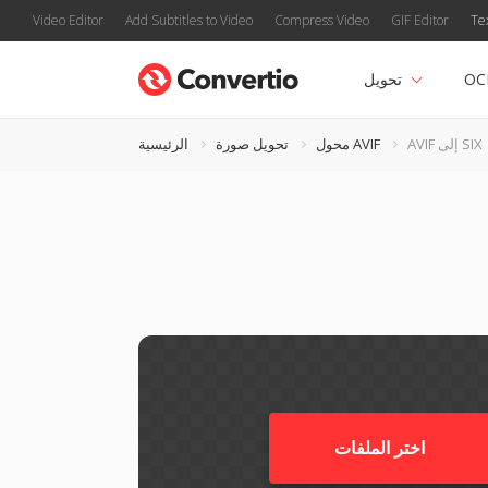
Video Editor
Add Subtitles to Video
Compress Video
GIF Editor
Te
OC
تحويل
AVIF إلى SIX
محول AVIF
تحويل صورة
الرئيسية
اختر الملفات