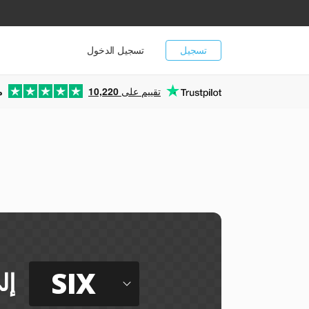
تسجيل
تسجيل الدخول
تقييم على
10,220
م
SIX
إل