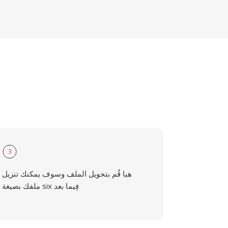
3
هيا قُم بتحويل الملف وسوف يمكنك تنزيل
ملفك بصيغة six فِيما بعد