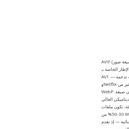
رميز داخل الإطار الخاصة بـ
AV1 — وهو ترميز فيديو مجاني من حقوق الملكية تدعمه Google وApple وMicrosoft وAmazon
وNetflix وشركات تقنية كبرى أخرى — لضغط الصور الثابتة بكفاءة أعلى بكثير من JPEG وPNG وحتى
WebP. تخزن صيغة AVIF الصور في حاوية HEIF (صيغة ملفات الصور عالية الكفاءة)، وتدعم الضغط
لوان واسعة تصل إلى عمق 12 بت،
ت AVIF أصغر بنسبة
30-50% من WebP و50-70% أصغر من JPEG، وهو ما يمثل أكبر تحسن في الضغط بين صيغ الصور
AVIF صوراً لا يمكن