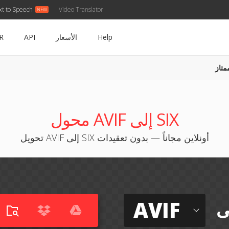
xt to Speech
Video Translator
Help
الأسعار
API
R
متاز
محول AVIF إلى SIX
تحويل AVIF إلى SIX أونلاين مجاناً — بدون تعقيدات
AVIF
ى