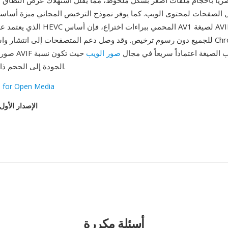
صرياً بأحجام ملفات أصغر بشكل ملحوظ، مما يقلل استهلاك عرض النطاق 
 الصفحات لمحتوى الويب. كما يوفر نموذج الترخيص المجاني ميزة أساسي
للجميع دون رسوم ترخيص. وقد وصل دعم المتصفحات إلى انتشار واسع، حيث تعرض
AVIF أصلياً. تكتسب الصيغة اعتماداً سريعاً في مجال
صور الويب
حيث تكون نسبة
الجودة إلى الحجم ذات أهمية قصوى.
e for Open Media
الإصدار الأول
أسئلة مكررة