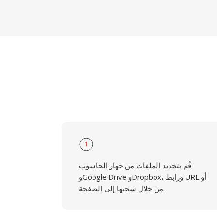
1
قُم بتحديد الملفات من جهاز الحاسوب
وGoogle Drive وDropbox، ورابط URL أو
من خلال سحبها إلى الصفحة.