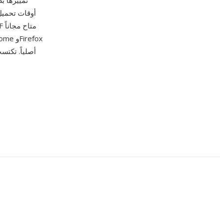
تمييزها ب
أوقات تحميل
وSafari وEdge صور 