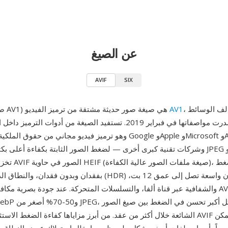
عن الصيغ
AVIF
SIX
، طورها تحالف الوسائط
AV1
AVIF (صيغة صور AV1) هي صيغة صور حديثة مشتقة من ترميز الفيديو
المفتوحة وصدرت مواصفاتها في فبراير 2019. تستفيد الصيغة من أدوات الت
بفقدان وبدون فقدان، والنطاق الديناميكي العالي (HDR) مع نطاقات أ
والشفافية عبر قناة ألفا، والتسلسلات المتحركة. عند جودة بصرية مكافئة، تكون ملفا
الشائعة خلال أكثر من عقد. من أبرز مزاياها كفاءة الضغط الاستثنائية — إذ تقدم 