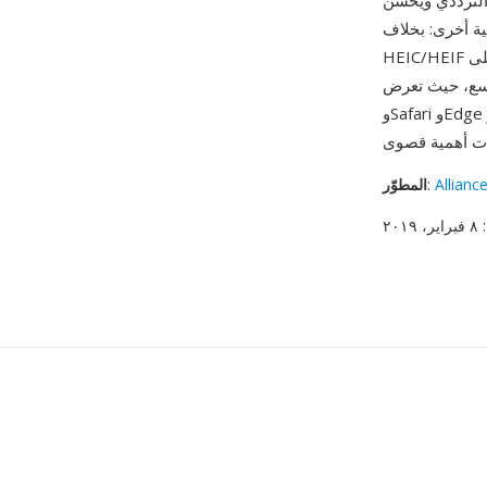
الترددي ويحسن
ة أخرى: بخلاف
HEIC/HEIF الذي يعتمد على HEVC المحمي ببراءات اختراع، فإن أساس AV1 لصيغة AVIF متاح مجاناً
 Chrome وFirefox
Allianc
:
المطوّر
: ٨ فبراير، ٢٠١٩