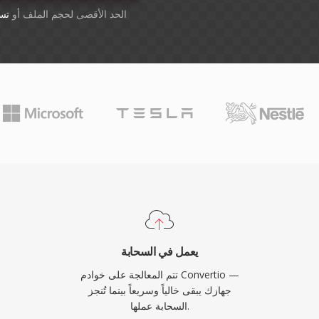
أسقِط الملفات هنا. 1 GB الحد الأقصى لحجم الملف أو
تس
يعمل في السحابة
تتم المعالجة على خوادم Convertio —
جهازك يبقى خالياً وسريعاً بينما تُنجز
السحابة عملها.