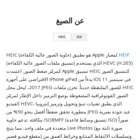
عن الصيغ
HEIC
SIX
HEIF
HEIC (حاوية الصور عالية الكفاءة) هو تطبيق Apple لمعيار
(تنسيق ملفات الصور عالية الكفاءة) الذي يستخدم HEVC (H.265)
كمرمّز ضغط الصور. اعتمدت Apple تنسيق HEIC كتنسيق الصور
الافتراضي على أجهزة iPhone وiPad بدءاً من iOS 11 في سبتمبر
2017، ليحل محل JPEG للصور الملتقطة حديثاً. تخزن ملفات HEIC
الصور الفوتوغرافية المضغوطة بوضع الترميز داخل الإطار لمرمّز
الفيديو HEVC، الذي يطبق تقنيات تنبؤ وتحويل وترميز إنتروبيا
متطورة تحقق ضغطاً أفضل بنحو 50% من JPEG عند جودة بصرية
مكافئة. تدعم حاوية ISOBMFF (تنسيق وسائط قاعدة ISO) صوراً
متعددة في ملف واحد، مما يتيح Live Photos (صورة ثابتة مع
مقطع فيديو قصير) وتسلسلات الالتقاط المتتابع وخرائط العمق من