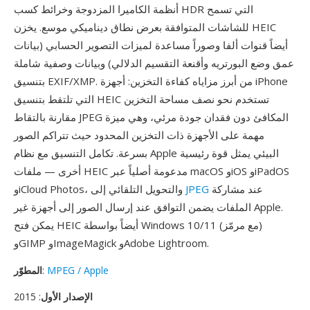
أنظمة الكاميرا المزدوجة وخرائط كسب HDR التي تسمح
للشاشات المتوافقة بعرض نطاق ديناميكي موسع. يخزن HEIC
أيضاً قنوات ألفا وصوراً مساعدة لميزات التصوير الحسابي (بيانات
عمق وضع البورتريه وأقنعة التقسيم الدلالي) وبيانات وصفية شاملة
بتنسيق EXIF/XMP. من أبرز مزاياه كفاءة التخزين: أجهزة iPhone
التي تلتقط بتنسيق HEIC تستخدم نحو نصف مساحة التخزين
مقارنة بالتقاط JPEG المكافئ دون فقدان جودة مرئي، وهي ميزة
مهمة على الأجهزة ذات التخزين المحدود حيث تتراكم الصور
بسرعة. تكامل التنسيق مع نظام Apple البيئي يمثل قوة رئيسية
أخرى — ملفات HEIC مدعومة أصلياً عبر macOS وiOS وiPadOS
عند مشاركة
JPEG
وiCloud Photos، والتحويل التلقائي إلى
الملفات يضمن التوافق عند إرسال الصور إلى أجهزة غير Apple.
يمكن فتح HEIC أيضاً بواسطة Windows 10/11 (مع مرمّز)
وGIMP وImageMagick وAdobe Lightroom.
MPEG / Apple
:
المطوّر
الإصدار الأول
: 2015