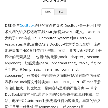
DBK
SIX
DBK是与
DocBook
关联的文件扩展名,DocBook是一种用于技
术文档的语义标记语言,以XML(最初为SGML)定义。DocBook
大约于1991年由HaL Computer Systems和O'Reilly &
Associates创建,后由OASIS DocBook技术委员会维护。该词
汇表提供了400多种专门为书籍、文章、参考页面和技术手册
设计的元素类型 — 包括结构元素(book、chapter、section、
appendix)、块级元素(para、programlisting、table、figure)
和行内元素(emphasis、filename、command、
classname)。作者专注于内容语义而非外观,通过独立的样式
表将DocBook源文件转换为HTML、PDF、EPUB和man手册
等输出格式。其优势之一是内容与呈现的严格分离 — 单个
DocBook源文档可以通过不同的转换管道生成印刷书籍、网
站、电子书和Unix man手册,无需任何内容重复。丰富的语义
词汇是另一优势:由于<command>、<filename>和