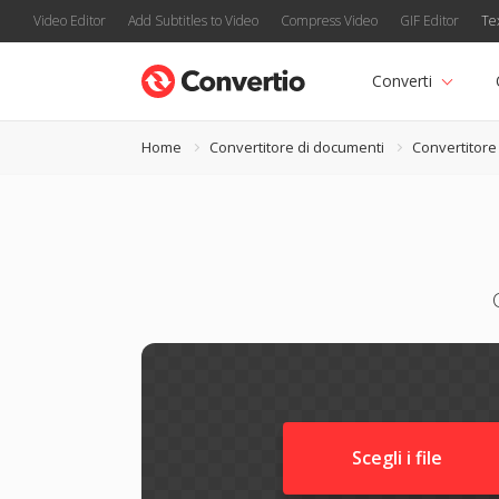
Video Editor
Add Subtitles to Video
Compress Video
GIF Editor
Te
Converti
Home
Convertitore di documenti
Convertitor
Scegli i file