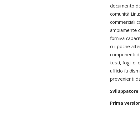
documento dell
comunità Linux
commerciali c
ampiamente di
forniva capaci
cui poche alte
componenti del
testi, fogli di
ufficio fu dis
provenienti da
Sviluppatore
Prima versio