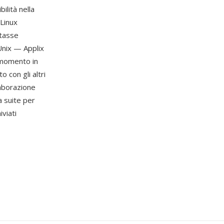
ilità nella
 Linux
ntasse
Unix — Applix
n momento in
 con gli altri
laborazione
a suite per
iviati