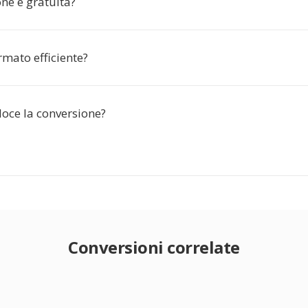
ne è gratuita?
rmato efficiente?
loce la conversione?
Conversioni correlate