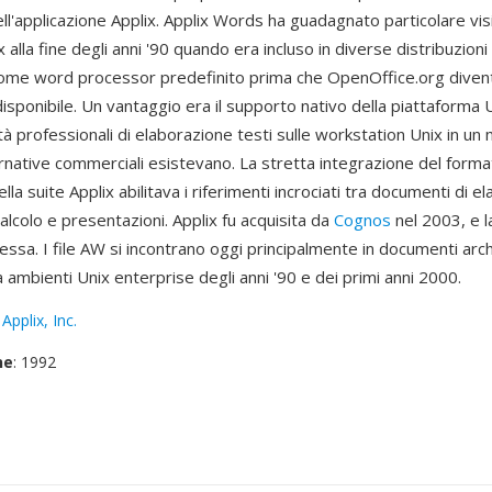
'applicazione Applix. Applix Words ha guadagnato particolare visib
 alla fine degli anni '90 quando era incluso in diverse distribuzioni
ome word processor predefinito prima che OpenOffice.org dive
sponibile. Un vantaggio era il supporto nativo della piattaforma 
tà professionali di elaborazione testi sulle workstation Unix in u
rnative commerciali esistevano. La stretta integrazione del formato
la suite Applix abilitava i riferimenti incrociati tra documenti di e
 calcolo e presentazioni. Applix fu acquisita da
Cognos
nel 2003, e l
messa. I file AW si incontrano oggi principalmente in documenti arch
 ambienti Unix enterprise degli anni '90 e dei primi anni 2000.
:
Applix, Inc.
ne
: 1992