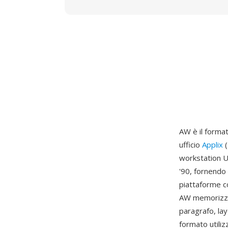
AW è il forma
ufficio
Applix
(
workstation Un
'90, fornendo 
piattaforme co
AW memorizzan
paragrafo, lay
formato utiliz