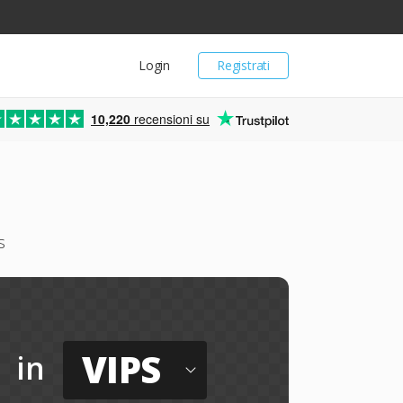
Login
Registrati
10,220
recensioni su
s
VIPS
in