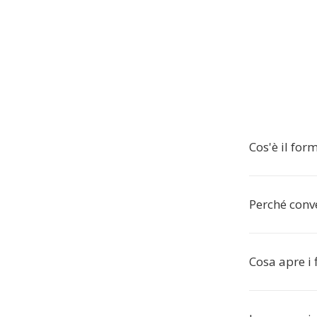
Cos'è il for
Perché conve
Cosa apre i f