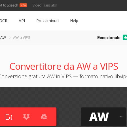
xt to Speech
Video Translator
OCR
API
Prezziminuti
Help
Eccezionale
e AW
AW a VIPS
Convertitore da AW a VIPS
Conversione gratuita AW in VIPS — formato nativo libvip
AW