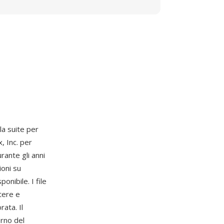
a suite per
, Inc. per
rante gli anni
ioni su
nibile. I file
tere e
rata. Il
erno del