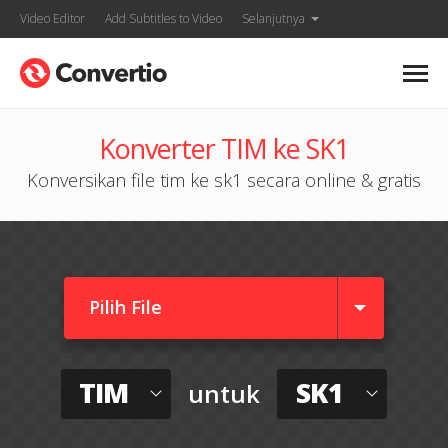
Video Editor
Add Subtitles to Video
Selanjutnya
Konverter TIM ke SK1
Konversikan file tim ke sk1 secara online & gratis
Pilih File
TIM
SK1
untuk