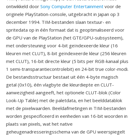
ontwikkeld door
Sony Computer Entertainment
voor de
originele PlayStation-console, uitgebracht in Japan op 3
december 1994. TIM-bestanden slaan textuur- en
spritedata op in één formaat dat is geoptimaliseerd voor
de GPU van de PlayStation (het GTE/GPU-subsysteem),
met ondersteuning voor 4-bit geïndexeerde kleur (16
kleuren met CLUT), 8-bit geïndexeerde kleur (256 kleuren
met CLUT), 16-bit directe kleur (5 bits per RGB-kanaal plus
1 semi-transparantiecontrolebit) en 24-bit true color-modi.
De bestandsstructuur bestaat uit één 4-byte magisch
getal (0x10), één vlagbyte die kleurdiepte en CLUT-
aanwezigheid aangeeft, het optionele CLUT-blok (Color
Look-Up Table) met de paletdata, en het beelddatablok
met de pixelwaarden. Beeldafmetingen in TIM-bestanden
worden gespecificeerd in eenheden van 16-bit woorden in
plaats van pixels, wat het native
geheugenadresseringsschema van de GPU weerspiegelt