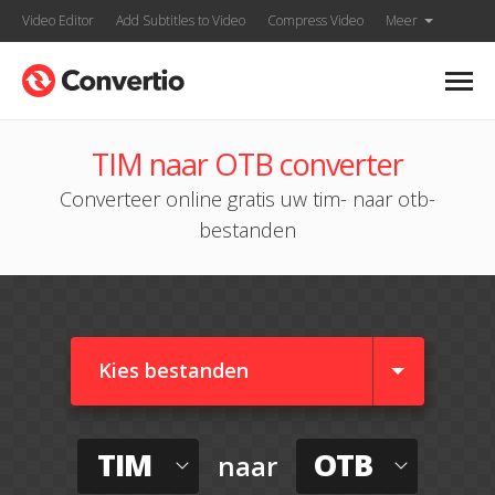
Video Editor
Add Subtitles to Video
Compress Video
Meer
TIM naar OTB converter
Converteer online gratis uw tim- naar otb-
bestanden
Kies bestanden
TIM
OTB
naar