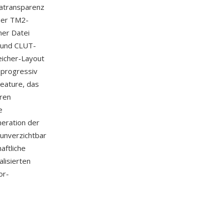
hatransparenz
Der TM2-
ner Datei
l und CLUT-
eicher-Layout
(progressiv
Feature, das
eren
e
eration der
unverzichtbar
aftliche
lisierten
or-