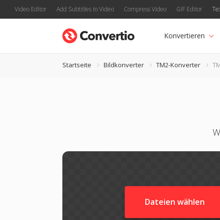
Video Editor
Add Subtitles to Video
Compress Video
GIF Editor
Te
Konvertieren
Startseite
Bildkonverter
TM2-Konverter
TM
W
Dateien wählen