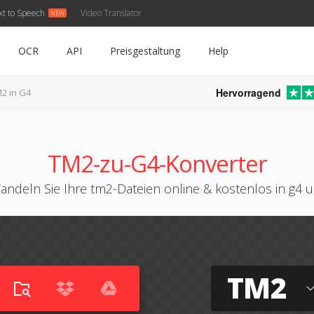
xt to Speech
Video Translator
OCR
API
Preisgestaltung
Help
Hervorragend
2 in G4
TM2-zu-G4-Konverter
andeln Sie Ihre tm2-Dateien online & kostenlos in g4 
TM2