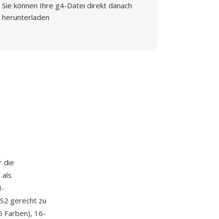
Sie können Ihre g4-Datei direkt danach
herunterladen
r die
 als
M-
PS2 gerecht zu
6 Farben), 16-