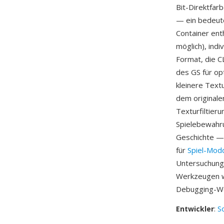
Bit-Direktfar
— ein bedeut
Container ent
möglich), ind
Format, die C
des GS für op
kleinere Text
dem originale
Texturfiltieru
Spielebewahr
Geschichte — 
für
Spiel-Mod
Untersuchung 
Werkzeugen w
Debugging-We
Entwickler
:
S