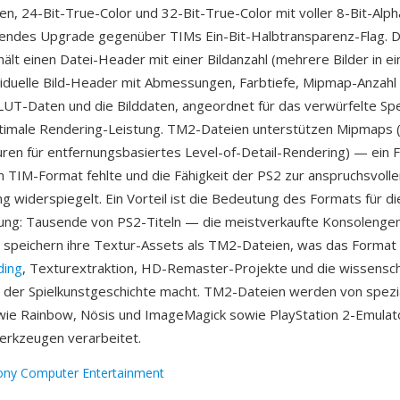
ben, 24-Bit-True-Color und 32-Bit-True-Color mit voller 8-Bit-Alp
endes Upgrade gegenüber TIMs Ein-Bit-Halbtransparenz-Flag. 
hält einen Datei-Header mit einer Bildanzahl (mehrere Bilder in ei
ividuelle Bild-Header mit Abmessungen, Farbtiefe, Mipmap-Anzah
LUT-Daten und die Bilddaten, angeordnet für das verwürfelte Sp
timale Rendering-Leistung. TM2-Dateien unterstützen Mipmaps 
uren für entfernungsbasiertes Level-of-Detail-Rendering) — ein 
n TIM-Format fehlte und die Fähigkeit der PS2 zur anspruchsvoll
ng widerspiegelt. Ein Vorteil ist die Bedeutung des Formats für di
ung: Tausende von PS2-Titeln — die meistverkaufte Konsolengen
speichern ihre Textur-Assets als TM2-Dateien, was das Format 
ding
, Texturextraktion, HD-Remaster-Projekte und die wissensch
der Spielkunstgeschichte macht. TM2-Dateien werden von spezia
ie Rainbow, Nösis und ImageMagick sowie PlayStation 2-Emulat
rkzeugen verarbeitet.
ony Computer Entertainment