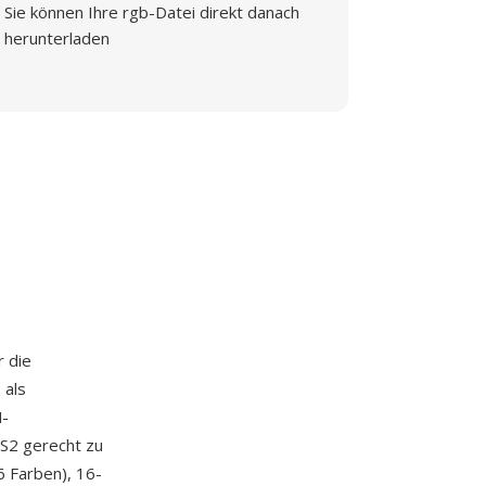
Sie können Ihre rgb-Datei direkt danach
herunterladen
r die
 als
M-
PS2 gerecht zu
6 Farben), 16-