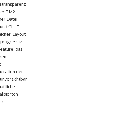
hatransparenz
Der TM2-
ner Datei
l und CLUT-
eicher-Layout
(progressiv
Feature, das
eren
e
eration der
unverzichtbar
aftliche
lisierten
or-