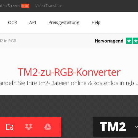
xt to Speech
Video Translator
OCR
API
Preisgestaltung
Help
Hervorragend
2 in RGB
TM2-zu-RGB-Konverter
ndeln Sie Ihre tm2-Dateien online & kostenlos in rgb
TM2