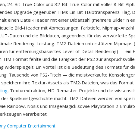
ben, 24-Bit-True-Color und 32-Bit-True-Color mit voller 8-Bit-Alp
endes Upgrade gegenüber TIMs Ein-Bit-Halbtransparenz-Flag. 
hält einen Datei-Header mit einer Bildanzahl (mehrere Bilder in ei
ividuelle Bild-Header mit Abmessungen, Farbtiefe, Mipmap-Anzah
LUT-Daten und die Bilddaten, angeordnet für das verwürfelte Sp
timale Rendering-Leistung. TM2-Dateien unterstützen Mipmaps 
uren für entfernungsbasiertes Level-of-Detail-Rendering) — ein 
n TIM-Format fehlte und die Fähigkeit der PS2 zur anspruchsvoll
ng widerspiegelt. Ein Vorteil ist die Bedeutung des Formats für di
ung: Tausende von PS2-Titeln — die meistverkaufte Konsolengen
speichern ihre Textur-Assets als TM2-Dateien, was das Format 
ding
, Texturextraktion, HD-Remaster-Projekte und die wissensch
der Spielkunstgeschichte macht. TM2-Dateien werden von spezia
ie Rainbow, Nösis und ImageMagick sowie PlayStation 2-Emulat
rkzeugen verarbeitet.
ony Computer Entertainment