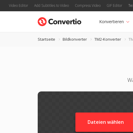
Video Editor
Add Subtitles to Video
Compress Video
GIF Editor
Te
Konvertieren
Startseite
Bildkonverter
TM2-Konverter
TM
Wa
Dateien wählen