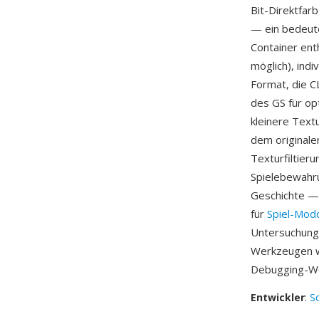
Bit-Direktfar
— ein bedeut
Container ent
möglich), ind
Format, die C
des GS für op
kleinere Text
dem originale
Texturfiltieru
Spielebewahr
Geschichte — 
für
Spiel-Mod
Untersuchung 
Werkzeugen w
Debugging-We
Entwickler
:
S