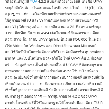
วิดีโอในปริภูมิสี
YUV
4:2:2 แบบสุ่มตัวอย่างย่อยสี โดยชื่อ UYVY
ระบุลำดับไบต์ภายในแต่ละแมโครพิกเซล 4 ไบต์ — U (Cb), Y0,
V (Cr), Y1 แต่ละแมโครพิกเซลเข้ารหัสพิกเซลแนวนอนสองตัวที่
ใช้คู่ตัวอย่างสี (U และ V) ร่วมกันแต่คงค่าความสว่างแยก (Y0
และ Y1) ให้การสุ่มตัวอย่างย่อยสีแนวนอน 2:1 ที่ลดขนาดข้อมูล
33% เมื่อเทียบกับ YUV 4:4:4 เต็มในขณะที่ยังคงความละเอียด
ความสว่างเต็ม ลำดับ UYVY ถูกระบุเป็นรหัส FOURCC ในเฟรม
เวิร์ก Video for Windows และ DirectShow ของ Microsoft
และใช้กันทั่วไปในการ์ดจับภาพวิดีโอระดับมืออาชีพ อุปกรณ์ออก
อากาศ และไปป์ไลน์ประมวลผลวิดีโอ ไฟล์ UYVY ดิบไม่มีเฮดเด
อร์ — ข้อมูลพิกเซลเป็นลำดับของสี่ไบต์ U,Y,V,Y ที่ต้องระบุขนาด
ภาพจากภายนอก การสุ่มตัวอย่างย่อย 4:2:2 ใช้ประโยชน์จาก
ความละเอียดเชิงพื้นที่ที่ต่ำกว่าของระบบการมองเห็นสำหรับสีเมื่อ
เทียบกับความสว่าง — ตาสังเกตรายละเอียดความสว่างที่ความถี่
เชิงพื้นที่สูงกว่ารายละเอียดสี ข้อดีประการหนึ่งคือความเข้ากันได้
กับมาตรฐานออกอากาศ — การสุ่มตัวอย่าง 4:2:2 ของ UYVY
ตรงกับโครงสร้างสีที่ใช้ในมาตรฐานวิดีโอระดับมืออาชีพ (ITU-R
BT.601, SDI) ทำให้เป็นรูปแบบธรรมชาติสำหรับฮาร์ดแวร์จับ