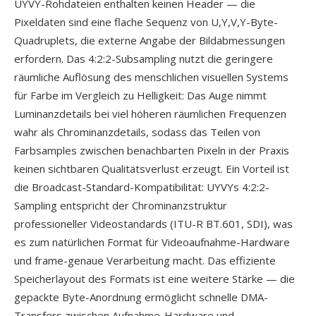
UYVY-Rohdateien enthalten keinen Header — die
Pixeldaten sind eine flache Sequenz von U,Y,V,Y-Byte-
Quadruplets, die externe Angabe der Bildabmessungen
erfordern. Das 4:2:2-Subsampling nutzt die geringere
räumliche Auflösung des menschlichen visuellen Systems
für Farbe im Vergleich zu Helligkeit: Das Auge nimmt
Luminanzdetails bei viel höheren räumlichen Frequenzen
wahr als Chrominanzdetails, sodass das Teilen von
Farbsamples zwischen benachbarten Pixeln in der Praxis
keinen sichtbaren Qualitätsverlust erzeugt. Ein Vorteil ist
die Broadcast-Standard-Kompatibilität: UYVYs 4:2:2-
Sampling entspricht der Chrominanzstruktur
professioneller Videostandards (ITU-R BT.601, SDI), was
es zum natürlichen Format für Videoaufnahme-Hardware
und frame-genaue Verarbeitung macht. Das effiziente
Speicherlayout des Formats ist eine weitere Stärke — die
gepackte Byte-Anordnung ermöglicht schnelle DMA-
Transfers zwischen Aufnahme-Hardware und