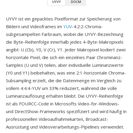
UYVY
DOCM
UYVY ist ein gepacktes Pixelformat zur Speicherung von
Bildern und Videoframes im
YUV
-4:2:2-Chroma-
subgesampelten Farbraum, wobei die UYVY-Bezeichnung
die Byte-Reihenfolge innerhalb jedes 4-Byte-Makropixels
angibt: U (Cb), Y0, V (Cr), Y1. Jeder Makropixel kodiert zwei
horizontale Pixel, die sich ein einzelnes Paar Chrominanz-
Samples (U und V) teilen, aber individuelle Luminanzwerte
(Y0 und Y1) beibehalten, was eine 2:1-horizontale Chroma-
Subsampling erzielt, die die Datenmenge im Vergleich zu
vollem 4:4:4-YUV um 33% reduziert, während die volle
Luminanzauflösung erhalten bleibt. Die UYVY-Reihenfolge
ist als FOURCC-Code in Microsofts Video-for-Windows-
und DirectShow-Frameworks spezifiziert und wird häufig in
professionellen Videoaufnahmekarten, Broadcast-
Ausrüstung und Videoverarbeitungs-Pipelines verwendet.