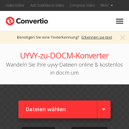
Video Editor
Add Subtitles to Video
Compress Video
Mehr
Benötigen Sie eine Texterkennung?
Erkennen sie text
UYVY-zu-DOCM-Konverter
Wandeln Sie Ihre uyvy-Dateien online & kostenlos
in docm um
Dateien wählen