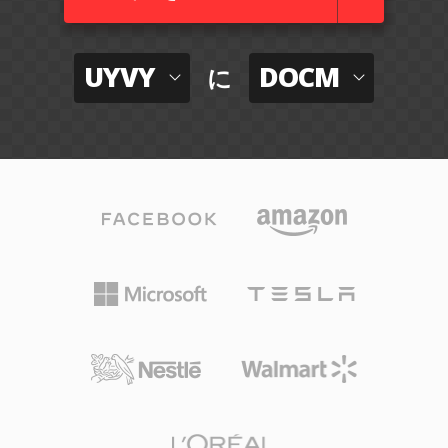
UYVY
DOCM
に