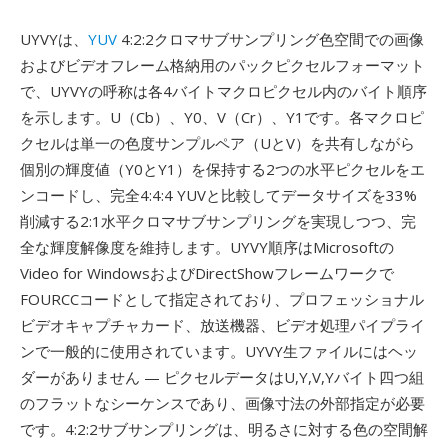
UYVYは、
YUV
4:2:2クロマサブサンプリング色空間での画像
およびビデオフレーム格納用のパックピクセルフォーマット
で、UYVYの呼称は各4バイトマクロピクセル内のバイト順序
を示します。U（Cb）、Y0、V（Cr）、Y1です。各マクロピ
クセルは単一の色度サンプルペア（UとV）を共有しながら
個別の輝度値（Y0とY1）を保持する2つの水平ピクセルをエ
ンコードし、完全4:4:4 YUVと比較してデータサイズを33%
削減する2:1水平クロマサブサンプリングを実現しつつ、完
全な輝度解像度を維持します。UYVY順序はMicrosoftの
Video for WindowsおよびDirectShowフレームワークで
FOURCCコードとして指定されており、プロフェッショナル
ビデオキャプチャカード、放送機器、ビデオ処理パイプライ
ンで一般的に使用されています。UYVY生ファイルにはヘッ
ダーがありません — ピクセルデータはU,Y,V,Yバイト四つ組
のフラットなシーケンスであり、画像寸法の外部指定が必要
です。4:2:2サブサンプリングは、明るさに対する色の空間解