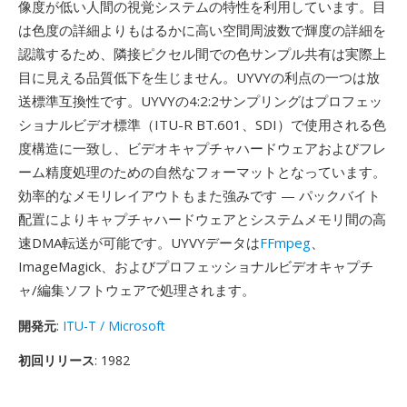
像度が低い人間の視覚システムの特性を利用しています。目
は色度の詳細よりもはるかに高い空間周波数で輝度の詳細を
認識するため、隣接ピクセル間での色サンプル共有は実際上
目に見える品質低下を生じません。UYVYの利点の一つは放
送標準互換性です。UYVYの4:2:2サンプリングはプロフェッ
ショナルビデオ標準（ITU-R BT.601、SDI）で使用される色
度構造に一致し、ビデオキャプチャハードウェアおよびフレ
ーム精度処理のための自然なフォーマットとなっています。
効率的なメモリレイアウトもまた強みです — パックバイト
配置によりキャプチャハードウェアとシステムメモリ間の高
速DMA転送が可能です。UYVYデータは
FFmpeg
、
ImageMagick、およびプロフェッショナルビデオキャプチ
ャ/編集ソフトウェアで処理されます。
開発元
:
ITU-T / Microsoft
初回リリース
: 1982