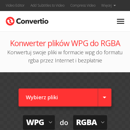
Video Editor
Add Subtitles to Video
Compress Video
Więcej
Konwerter plików WPG do RGBA
Konwertuj swoje pliki w formacie wpg do formatu
rgba przez Internet i bezpłatnie
Wybierz pliki
WPG
RGBA
do