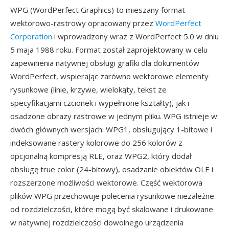
WPG (WordPerfect Graphics) to mieszany format
wektorowo-rastrowy opracowany przez
WordPerfect
Corporation
i wprowadzony wraz z WordPerfect 5.0 w dniu
5 maja 1988 roku. Format został zaprojektowany w celu
zapewnienia natywnej obsługi grafiki dla dokumentów
WordPerfect, wspierając zarówno wektorowe elementy
rysunkowe (linie, krzywe, wielokąty, tekst ze
specyfikacjami czcionek i wypełnione kształty), jak i
osadzone obrazy rastrowe w jednym pliku. WPG istnieje w
dwóch głównych wersjach: WPG1, obsługujący 1-bitowe i
indeksowane rastery kolorowe do 256 kolorów z
opcjonalną kompresją RLE, oraz WPG2, który dodał
obsługę true color (24-bitowy), osadzanie obiektów OLE i
rozszerzone możliwości wektorowe. Część wektorowa
plików WPG przechowuje polecenia rysunkowe niezależne
od rozdzielczości, które mogą być skalowane i drukowane
w natywnej rozdzielczości dowolnego urządzenia