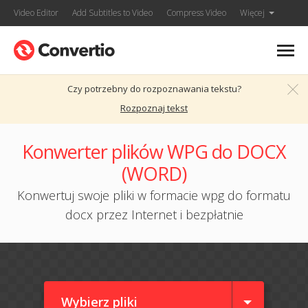
Video Editor
Add Subtitles to Video
Compress Video
Więcej
Czy potrzebny do rozpoznawania tekstu?
Rozpoznaj tekst
Konwerter plików WPG do DOCX
(WORD)
Konwertuj swoje pliki w formacie wpg do formatu
docx przez Internet i bezpłatnie
Wybierz pliki