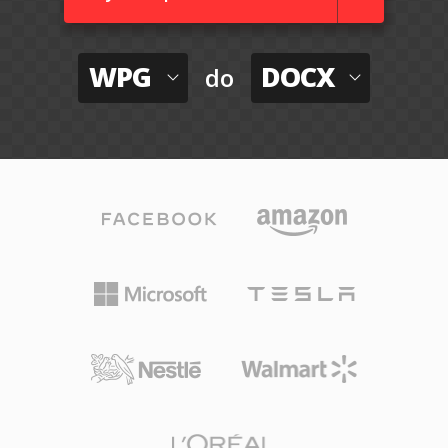
WPG
DOCX
do