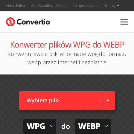
Video Editor
Add Subtitles to Video
Compress Video
Więcej
Konwerter plików WPG do WEBP
Konwertuj swoje pliki w formacie wpg do formatu
webp przez Internet i bezpłatnie
Wybierz pliki
WPG
WEBP
do