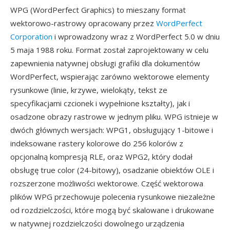
WPG (WordPerfect Graphics) to mieszany format
wektorowo-rastrowy opracowany przez
WordPerfect
Corporation
i wprowadzony wraz z WordPerfect 5.0 w dniu
5 maja 1988 roku. Format został zaprojektowany w celu
zapewnienia natywnej obsługi grafiki dla dokumentów
WordPerfect, wspierając zarówno wektorowe elementy
rysunkowe (linie, krzywe, wielokąty, tekst ze
specyfikacjami czcionek i wypełnione kształty), jak i
osadzone obrazy rastrowe w jednym pliku. WPG istnieje w
dwóch głównych wersjach: WPG1, obsługujący 1-bitowe i
indeksowane rastery kolorowe do 256 kolorów z
opcjonalną kompresją RLE, oraz WPG2, który dodał
obsługę true color (24-bitowy), osadzanie obiektów OLE i
rozszerzone możliwości wektorowe. Część wektorowa
plików WPG przechowuje polecenia rysunkowe niezależne
od rozdzielczości, które mogą być skalowane i drukowane
w natywnej rozdzielczości dowolnego urządzenia