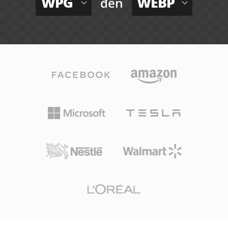
WPG
WEBP
đến