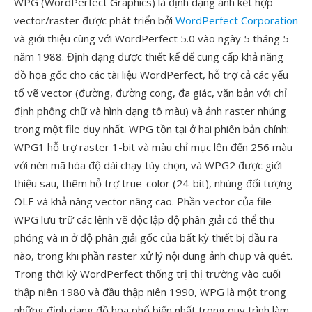
WPG (WordPerfect Graphics) là định dạng ảnh kết hợp
vector/raster được phát triển bởi
WordPerfect Corporation
và giới thiệu cùng với WordPerfect 5.0 vào ngày 5 tháng 5
năm 1988. Định dạng được thiết kế để cung cấp khả năng
đồ họa gốc cho các tài liệu WordPerfect, hỗ trợ cả các yếu
tố vẽ vector (đường, đường cong, đa giác, văn bản với chỉ
định phông chữ và hình dạng tô màu) và ảnh raster nhúng
trong một file duy nhất. WPG tồn tại ở hai phiên bản chính:
WPG1 hỗ trợ raster 1-bit và màu chỉ mục lên đến 256 màu
với nén mã hóa độ dài chạy tùy chọn, và WPG2 được giới
thiệu sau, thêm hỗ trợ true-color (24-bit), nhúng đối tượng
OLE và khả năng vector nâng cao. Phần vector của file
WPG lưu trữ các lệnh vẽ độc lập độ phân giải có thể thu
phóng và in ở độ phân giải gốc của bất kỳ thiết bị đầu ra
nào, trong khi phần raster xử lý nội dung ảnh chụp và quét.
Trong thời kỳ WordPerfect thống trị thị trường vào cuối
thập niên 1980 và đầu thập niên 1990, WPG là một trong
những định dạng đồ họa phổ biến nhất trong quy trình làm