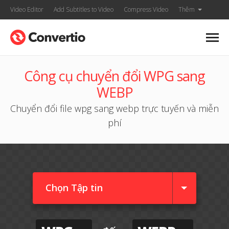
Video Editor
Add Subtitles to Video
Compress Video
Thêm
Công cụ chuyển đổi WPG sang
WEBP
Chuyển đổi file wpg sang webp trực tuyến và miễn
phí
Chọn Tập tin