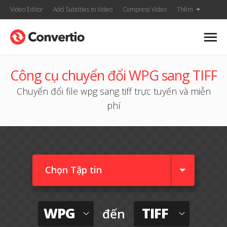
Video Editor
Add Subtitles to Video
Compress Video
Thêm
Công cụ chuyển đổi WPG sang TIFF
Chuyển đổi file wpg sang tiff trực tuyến và miễn
phí
Chọn Tập tin
WPG
TIFF
đến