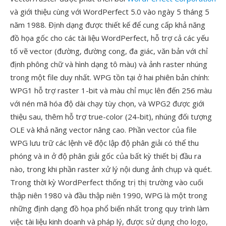
và giới thiệu cùng với WordPerfect 5.0 vào ngày 5 tháng 5
năm 1988. Định dạng được thiết kế để cung cấp khả năng
đồ họa gốc cho các tài liệu WordPerfect, hỗ trợ cả các yếu
tố vẽ vector (đường, đường cong, đa giác, văn bản với chỉ
định phông chữ và hình dạng tô màu) và ảnh raster nhúng
trong một file duy nhất. WPG tồn tại ở hai phiên bản chính:
WPG1 hỗ trợ raster 1-bit và màu chỉ mục lên đến 256 màu
với nén mã hóa độ dài chạy tùy chọn, và WPG2 được giới
thiệu sau, thêm hỗ trợ true-color (24-bit), nhúng đối tượng
OLE và khả năng vector nâng cao. Phần vector của file
WPG lưu trữ các lệnh vẽ độc lập độ phân giải có thể thu
phóng và in ở độ phân giải gốc của bất kỳ thiết bị đầu ra
nào, trong khi phần raster xử lý nội dung ảnh chụp và quét.
Trong thời kỳ WordPerfect thống trị thị trường vào cuối
thập niên 1980 và đầu thập niên 1990, WPG là một trong
những định dạng đồ họa phổ biến nhất trong quy trình làm
việc tài liệu kinh doanh và pháp lý, được sử dụng cho logo,