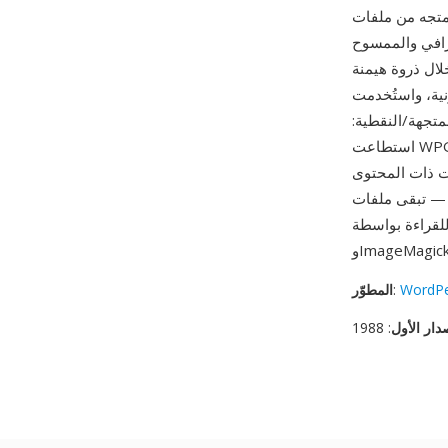
مستقلة عن الدقة يمكن تحجيمها
غرافي والممسوح
Word على السوق في أواخر الثمانينيات وأوائل التسعينيات، كانت WPG
نية، واستُخدمت
متجهة/النقطية:
استطاعت WPG الجمع بين الرسوم الخطية القابلة للتحجيم والصور الفوتوغرافية في ملف واحد في وقت
ات ذات المحتوى
تبقى ملفات WPG
WordPe
:
المطوّر
دار الأول
: 1988