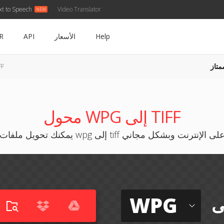
xt to Speech
Video Translator
Help
الأسعار
API
R
متاز
WPG 
محول WPG إلى TIFF
مكنك تحويل ملفات wpg إلى tiff على الإنترنت وبشكل مجاني
WPG
ى