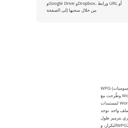
وGoogle Drive وDropbox، ورابط URL أو
من خلال سحبها إلى الصفحة.
وطُرحت مع WordPerfect 5.0 في 5 مايو 1988. صُممت الصيغة لتوفير قدرة رسوميات أصلية
لمستندات WordPerfect، مع دعم عناصر رسم متجهة (خطوط ومنحنيات ومضلعات ونصوص بمواصفات
صدارين رئيسيين: WPG1
 إلى 256 لوناً مع ضغط اختياري بترميز طول
التكرار، وWPG2 الذي طُرح لاحقاً وأضاف دعم الألوان الحقيقية (24 بت) وتضمين كائنات OLE وقدرات