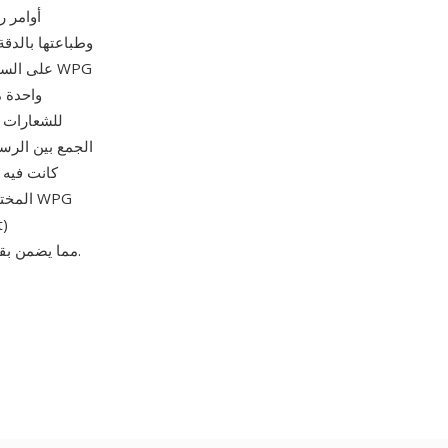
وطباعتها بالدقة
واحدة م
للشعارات و
كانت فيه 
المخت
وImageMagick وXnView وInkscape، مما يضمن بقاء المستندات التي مضى عليها عقود قابلة للعرض.