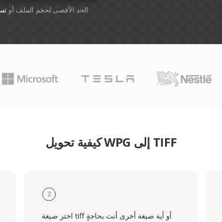
أسقِط الملفات هنا. 1 GB الحد الأقصى لحجم الملف أو
تس
كيفية تحويل WPG إلى TIFF
2
اختر صيغة tiff أو أية صيغة أخرى أنت بحاجةٍ