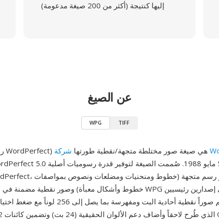
إليها كنتيجة (أكثر من 200 صيغة مدعومة)
عن الصيغ
WPG
TIFF
Wor
WPG (رسوميات WordPerfect) هي صيغة صور مختلطة متجهة/نقطية طورتها
خطوط وأشكال معبأة) وصور نقطية مضمنة في ملف واحد. توجد WPG في إ
الذي يدعم صوراً نقطية أحادية البت ومفهرسة بما يصل