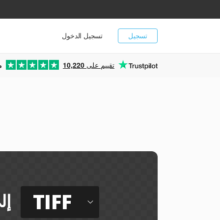
تسجيل
تسجيل الدخول
تقييم على
10,220
م
ي
TIFF
إل