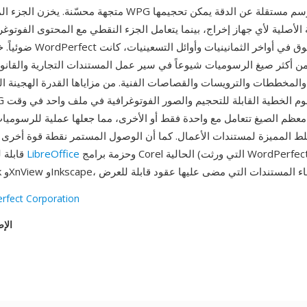
متجهة محسّنة. يخزن الجزء المتجه من ملفات WPG أوامر رسم 
 الأصلية لأي جهاز إخراج، بينما يتعامل الجزء النقطي مع المحتوى الفوتو
ضوئياً. خلال ذروة هيمنة Perfect
ن أكثر صيغ الرسوميات شيوعاً في سير عمل المستندات التجارية والقانو
المخططات والترويسات والقصاصات الفنية. من مزاياها القدرة الهجينة ال
معظم الصيغ تتعامل مع واحدة فقط أو الأخرى، مما جعلها عملية للرسومي
لط المميزة لمستندات الأعمال. كما أن الوصول المستمر نقطة قوة أخرى — 
وحزمة برامج Corel الحالية (التي ورثت WordPerfect)
LibreOffice
قابلة للقراءة بواسطة
rfect Corporation
الإص