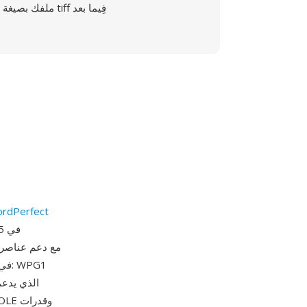
ملفك بصيغة tiff فِيما بعد
شركة dPerfect