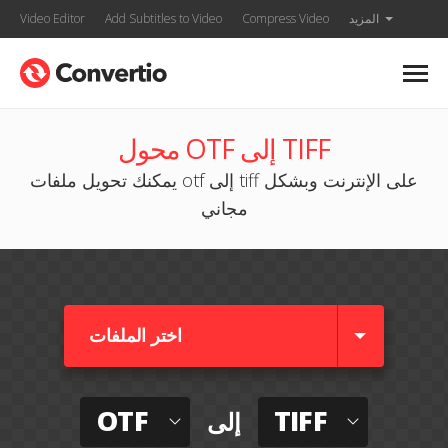
المزيد
Compress Video
Add Subtitles to Video
Video Editor
محول OTF إلى TIFF
يمكنك تحويل ملفات otf إلى tiff على الإنترنت وبشكل
مجاني
اختر الملفات
OTF
TIFF
إلى