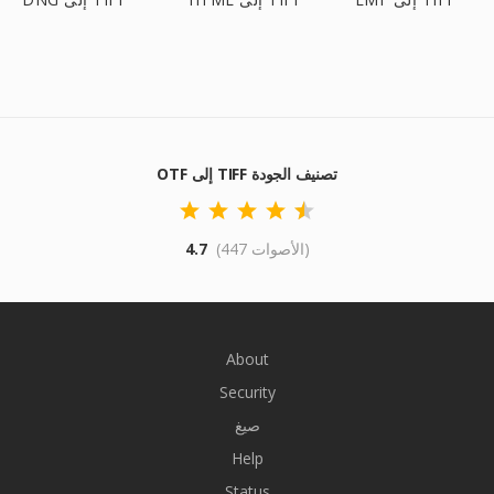
OTF إلى TIFF تصنيف الجودة
(447 الأصوات)
4.7
About
Security
صيغ
Help
Status