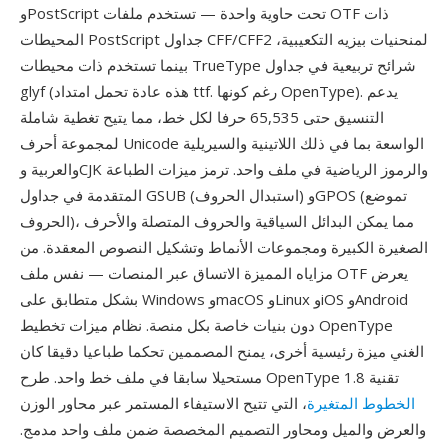
وPostScript تحت حاوية واحدة — تستخدم ملفات OTF ذات
المحيطات PostScript جداول CFF/CFF2 لمنحنيات بيزيه التكعيبية،
بينما تستخدم ذات محيطات TrueType شرائح تربيعية في جداول
glyf (هذه عادة تحمل امتداد ttf. رغم كونها OpenType). يدعم
التنسيق حتى 65,535 حرفا لكل خط، مما يتيح تغطية شاملة
لمجموعة أحرف Unicode الواسعة بما في ذلك اللاتينية والسيريلية
والعربية وCJK والرموز الرياضية في ملف واحد. ترمز ميزات الطباعة
المتقدمة في جداول GSUB (استبدال الحروف) وGPOS (تموضع
الحروف)، مما يمكن البدائل السياقية والحروف المتصلة والأحرف
الصغيرة الكبيرة ومجموعات الأنماط وتشكيل النصوص المعقدة. من
مزاياه المميزة الاتساق عبر المنصات — نفس ملف OTF يعرض
بشكل متطابق على Windows وmacOS وLinux وiOS وAndroid
دون بنيات خاصة بكل منصة. نظام ميزات تخطيط OpenType
الغني ميزة رئيسية أخرى، يمنح المصممين تحكما طباعيا دقيقا كان
مستحيلا سابقا في ملف خط واحد. طرح OpenType 1.8 تقنية
الخطوط المتغيرة
، التي تتيح الاستيفاء المستمر عبر محاور الوزن
والعرض والميل ومحاور التصميم المخصصة ضمن ملف واحد مدمج.