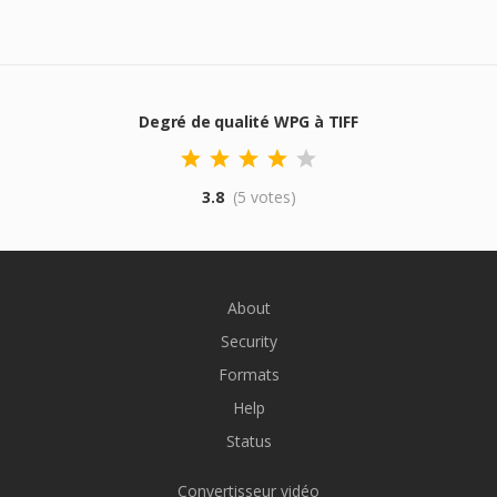
Degré de qualité WPG à TIFF
3.8
(5 votes)
About
Security
Formats
Help
Status
Convertisseur vidéo