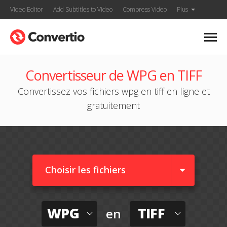
Video Editor
Add Subtitles to Video
Compress Video
Plus
Convertisseur de WPG en TIFF
Convertissez vos fichiers wpg en tiff en ligne et
gratuitement
Choisir les fichiers
WPG
TIFF
en