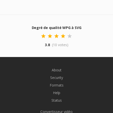
Degré de qualité WPG à SVG
3.8
(10 votes)
About
Security
Formats
Help
Status
Convertisseur vidéo