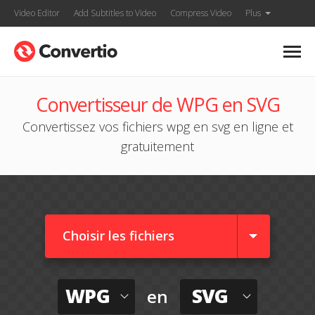
Video Editor
Add Subtitles to Video
Compress Video
Plus
Convertisseur de WPG en SVG
Convertissez vos fichiers wpg en svg en ligne et
gratuitement
Choisir les fichiers
WPG
SVG
en