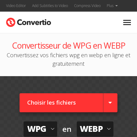
Video Editor
Add Subtitles to Video
Compress Video
Plus
Convertisseur de WPG en WEBP
Convertissez vos fichiers wpg en webp en ligne et
gratuitement
Choisir les fichiers
WPG
WEBP
en