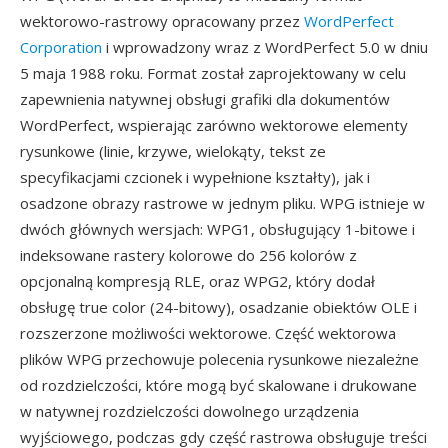
wektorowo-rastrowy opracowany przez
WordPerfect
Corporation
i wprowadzony wraz z WordPerfect 5.0 w dniu
5 maja 1988 roku. Format został zaprojektowany w celu
zapewnienia natywnej obsługi grafiki dla dokumentów
WordPerfect, wspierając zarówno wektorowe elementy
rysunkowe (linie, krzywe, wielokąty, tekst ze
specyfikacjami czcionek i wypełnione kształty), jak i
osadzone obrazy rastrowe w jednym pliku. WPG istnieje w
dwóch głównych wersjach: WPG1, obsługujący 1-bitowe i
indeksowane rastery kolorowe do 256 kolorów z
opcjonalną kompresją RLE, oraz WPG2, który dodał
obsługę true color (24-bitowy), osadzanie obiektów OLE i
rozszerzone możliwości wektorowe. Część wektorowa
plików WPG przechowuje polecenia rysunkowe niezależne
od rozdzielczości, które mogą być skalowane i drukowane
w natywnej rozdzielczości dowolnego urządzenia
wyjściowego, podczas gdy część rastrowa obsługuje treści