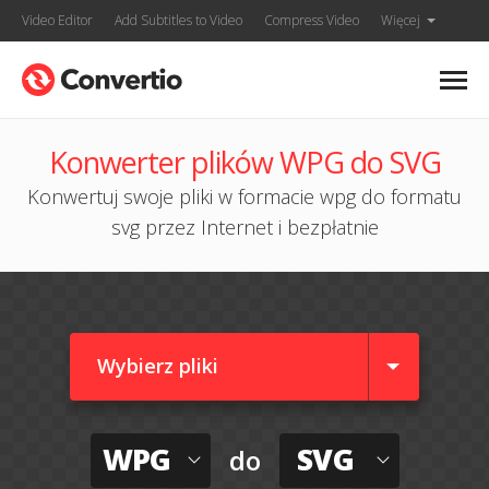
Video Editor
Add Subtitles to Video
Compress Video
Więcej
Konwerter plików WPG do SVG
Konwertuj swoje pliki w formacie wpg do formatu
svg przez Internet i bezpłatnie
Wybierz pliki
WPG
SVG
do