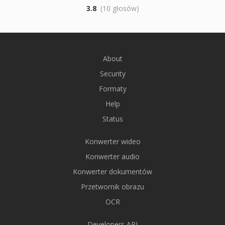
3.8
(10 głosów)
About
Security
Formaty
Help
Status
Konwerter wideo
Konwerter audio
Konwerter dokumentów
Przetwornik obrazu
OCR
Developers API