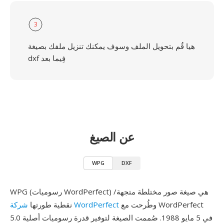
3
هيا قُم بتحويل الملف وسوف يمكنك تنزيل ملفك بصيغة
dxf فِيما بعد
عن الصيغ
WPG
DXF
WPG (رسوميات WordPerfect) هي صيغة صور مختلطة متجهة/
وطُرحت مع WordPerfect
شركة WordPerfect
نقطية طورتها
5.0 في 5 مايو 1988. صُممت الصيغة لتوفير قدرة رسوميات أصلية