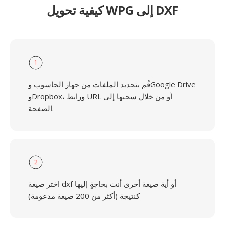
كيفية تحويل WPG إلى DXF
1
قُم بتحديد الملفات من جهاز الحاسوب وGoogle Drive
وDropbox، ورابط URL أو من خلال سحبها إلى
الصفحة.
2
اختر صيغة dxf أو أية صيغة أخرى أنت بحاجةٍ إليها
كنتيجة (أكثر من 200 صيغة مدعومة)