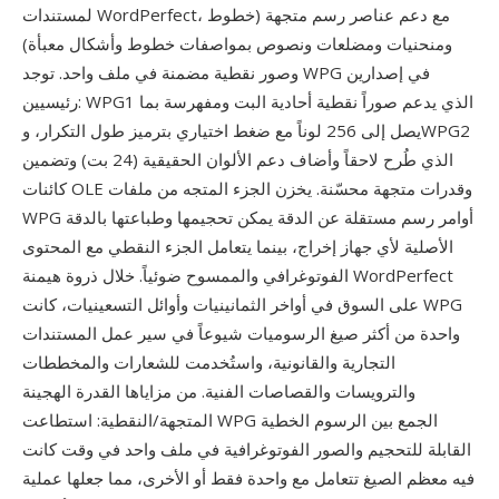
لمستندات WordPerfect، مع دعم عناصر رسم متجهة (خطوط
ومنحنيات ومضلعات ونصوص بمواصفات خطوط وأشكال معبأة)
وصور نقطية مضمنة في ملف واحد. توجد WPG في إصدارين
رئيسيين: WPG1 الذي يدعم صوراً نقطية أحادية البت ومفهرسة بما
يصل إلى 256 لوناً مع ضغط اختياري بترميز طول التكرار، وWPG2
الذي طُرح لاحقاً وأضاف دعم الألوان الحقيقية (24 بت) وتضمين
كائنات OLE وقدرات متجهة محسّنة. يخزن الجزء المتجه من ملفات
WPG أوامر رسم مستقلة عن الدقة يمكن تحجيمها وطباعتها بالدقة
الأصلية لأي جهاز إخراج، بينما يتعامل الجزء النقطي مع المحتوى
الفوتوغرافي والممسوح ضوئياً. خلال ذروة هيمنة WordPerfect
على السوق في أواخر الثمانينيات وأوائل التسعينيات، كانت WPG
واحدة من أكثر صيغ الرسوميات شيوعاً في سير عمل المستندات
التجارية والقانونية، واستُخدمت للشعارات والمخططات
والترويسات والقصاصات الفنية. من مزاياها القدرة الهجينة
المتجهة/النقطية: استطاعت WPG الجمع بين الرسوم الخطية
القابلة للتحجيم والصور الفوتوغرافية في ملف واحد في وقت كانت
فيه معظم الصيغ تتعامل مع واحدة فقط أو الأخرى، مما جعلها عملية