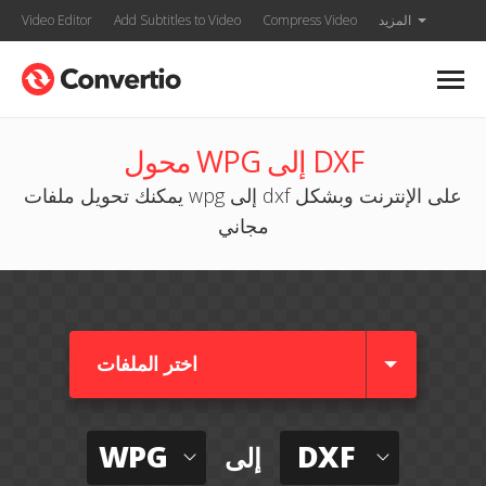
المزيد
Compress Video
Add Subtitles to Video
Video Editor
محول WPG إلى DXF
يمكنك تحويل ملفات wpg إلى dxf على الإنترنت وبشكل
مجاني
اختر الملفات
WPG
DXF
إلى