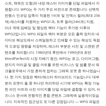
스트, 채워진 도형)와 내장 래스터 이미지를 단일 파일에서 지
원합니다. WPG는 두 가지 주요 버전으로 존재합니다: 선택적
런렝스 인코딩 압축이 적용된 1비트 및 인덱스 컬러(최대 256
색) 래스터를 지원하는 WPG1과, 트루 컬러(24비트) 지원,
OLE 객체 임베딩 및 향상된 벡터 기능이 추가된 이후의
WPG2입니다. WPG 파일의 벡터 부분은 모든 출력 장치의 네
이티브 해상도에서 스케일링하고 인쇄할 수 있는 해상도 독립
적 드로잉 명령을 저장하며, 래스터 부분은 사진 및 스캔된 콘
텐츠를 처리합니다. 1980년대 후반에서 1990년대 초반
WordPerfect의 시장 지배기 동안, WPG는 로고, 다이어그램,
편지지 머리글 및 클립 아트를 위한 비즈니스 및 법률 문서 워
크플로우에서 가장 흔하게 접하는 그래픽 포맷 중 하나였습니
다. 한 가지 장점은 벡터/래스터 하이브리드 기능입니다: 대부
분의 포맷이 둘 중 하나만 처리하던 시기에 WPG는 확장 가능
한 라인 아트와 사진 이미지를 단일 파일에 결합할 수 있어, 비
즈니스 문서에 전형적인 혼합 콘텐츠 그래픽에 실용적이었습
니다. 지속적인 접근성도 또 다른 강점입니다 — WPG 파일은