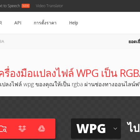
xt to Speech
Video Translator
R
API
การตั้งราคา
Help
ยอดเยี
BA
ครื่องมือแปลงไฟล์ WPG เป็น RG
แปลงไฟล์ wpg ของคุณให้เป็น rgba ผ่านช่องทางออนไลน์ฟร
WPG
ไป