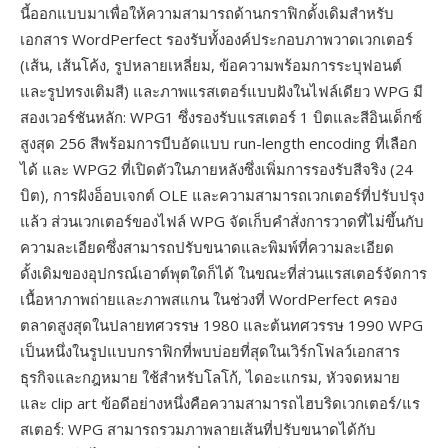
นี้ออกแบบมาเพื่อให้ความสามารถด้านกราฟิกดั้งเดิมสำหรับ
เอกสาร WordPerfect รองรับทั้งองค์ประกอบภาพวาดเวกเตอร์
(เส้น, เส้นโค้ง, รูปหลายเหลี่ยม, ข้อความพร้อมการระบุฟอนต์
และรูปทรงเติมสี) และภาพแรสเตอร์แบบฝังในไฟล์เดียว WPG มี
สองเวอร์ชันหลัก: WPG1 ซึ่งรองรับแรสเตอร์ 1 บิตและสีอินเด็กซ์
สูงสุด 256 สีพร้อมการบีบอัดแบบ run-length encoding ที่เลือก
ได้ และ WPG2 ที่เปิดตัวในภายหลังซึ่งเพิ่มการรองรับสีจริง (24
บิต), การฝังอ็อบเจกต์ OLE และความสามารถเวกเตอร์ที่ปรับปรุง
แล้ว ส่วนเวกเตอร์ของไฟล์ WPG จัดเก็บคำสั่งการวาดที่ไม่ขึ้นกับ
ความละเอียดซึ่งสามารถปรับขนาดและพิมพ์ที่ความละเอียด
ดั้งเดิมของอุปกรณ์เอาต์พุตใดก็ได้ ในขณะที่ส่วนแรสเตอร์จัดการ
เนื้อหาภาพถ่ายและภาพสแกน ในช่วงที่ WordPerfect ครอง
ตลาดสูงสุดในปลายทศวรรษ 1980 และต้นทศวรรษ 1990 WPG
เป็นหนึ่งในรูปแบบกราฟิกที่พบบ่อยที่สุดในเวิร์กโฟลว์เอกสาร
ธุรกิจและกฎหมาย ใช้สำหรับโลโก้, ไดอะแกรม, หัวจดหมาย
และ clip art ข้อดีอย่างหนึ่งคือความสามารถไฮบริดเวกเตอร์/แร
สเตอร์: WPG สามารถรวมภาพลายเส้นที่ปรับขนาดได้กับ