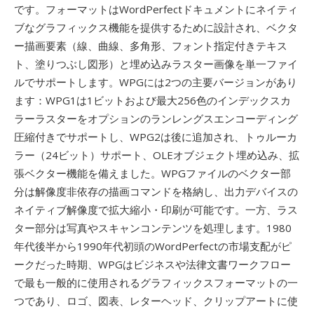
です。フォーマットはWordPerfectドキュメントにネイティ
ブなグラフィックス機能を提供するために設計され、ベクタ
ー描画要素（線、曲線、多角形、フォント指定付きテキス
ト、塗りつぶし図形）と埋め込みラスター画像を単一ファイ
ルでサポートします。WPGには2つの主要バージョンがあり
ます：WPG1は1ビットおよび最大256色のインデックスカ
ラーラスターをオプションのランレングスエンコーディング
圧縮付きでサポートし、WPG2は後に追加され、トゥルーカ
ラー（24ビット）サポート、OLEオブジェクト埋め込み、拡
張ベクター機能を備えました。WPGファイルのベクター部
分は解像度非依存の描画コマンドを格納し、出力デバイスの
ネイティブ解像度で拡大縮小・印刷が可能です。一方、ラス
ター部分は写真やスキャンコンテンツを処理します。1980
年代後半から1990年代初頭のWordPerfectの市場支配がピ
ークだった時期、WPGはビジネスや法律文書ワークフロー
で最も一般的に使用されるグラフィックスフォーマットの一
つであり、ロゴ、図表、レターヘッド、クリップアートに使