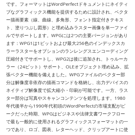
です。フォーマットはWordPerfectドキュメントにネイティ
ブなグラフィックス機能を提供するために設計され、ベクタ
ー描画要素（線、曲線、多角形、フォント指定付きテキス
ト、塗りつぶし図形）と埋め込みラスター画像を単一ファイ
ルでサポートします。WPGには2つの主要バージョンがあり
ます：WPG1は1ビットおよび最大256色のインデックスカ
ラーラスターをオプションのランレングスエンコーディング
圧縮付きでサポートし、WPG2は後に追加され、トゥルーカ
ラー（24ビット）サポート、OLEオブジェクト埋め込み、拡
張ベクター機能を備えました。WPGファイルのベクター部
分は解像度非依存の描画コマンドを格納し、出力デバイスの
ネイティブ解像度で拡大縮小・印刷が可能です。一方、ラス
ター部分は写真やスキャンコンテンツを処理します。1980
年代後半から1990年代初頭のWordPerfectの市場支配がピ
ークだった時期、WPGはビジネスや法律文書ワークフロー
で最も一般的に使用されるグラフィックスフォーマットの一
つであり、ロゴ、図表、レターヘッド、クリップアートに使