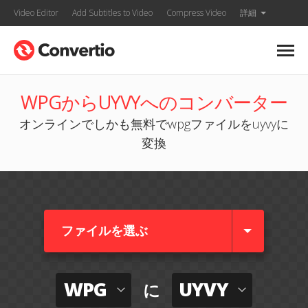
Video Editor
Add Subtitles to Video
Compress Video
詳細
WPGからUYVYへのコンバーター
オンラインでしかも無料でwpgファイルをuyvyに
変換
ファイルを選ぶ
WPG
UYVY
に