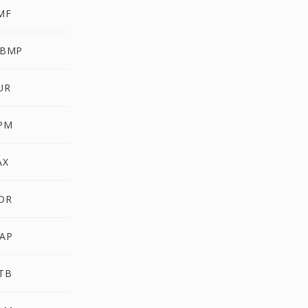
MF
WBMP
UR
PM
AX
DR
AP
TB