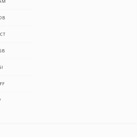
AM
DB
CT
GB
I
FF
V