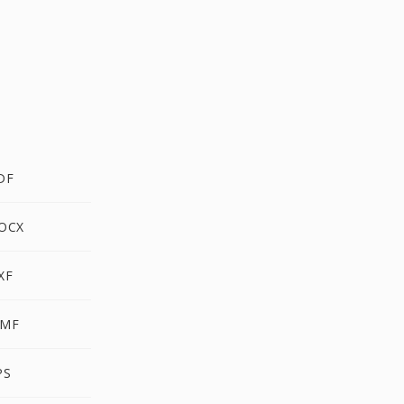
DF
OCX
XF
MF
PS