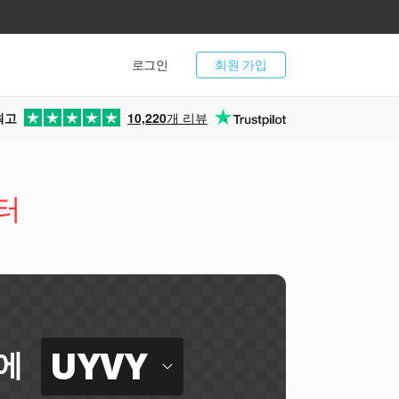
로그인
회원 가입
최고
10,220
개 리뷰
터
UYVY
에