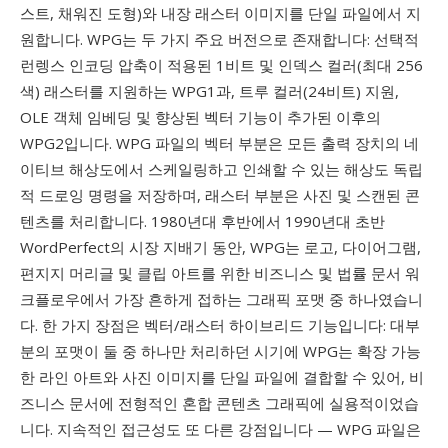
스트, 채워진 도형)와 내장 래스터 이미지를 단일 파일에서 지
원합니다. WPG는 두 가지 주요 버전으로 존재합니다: 선택적
런렝스 인코딩 압축이 적용된 1비트 및 인덱스 컬러(최대 256
색) 래스터를 지원하는 WPG1과, 트루 컬러(24비트) 지원,
OLE 객체 임베딩 및 향상된 벡터 기능이 추가된 이후의
WPG2입니다. WPG 파일의 벡터 부분은 모든 출력 장치의 네
이티브 해상도에서 스케일링하고 인쇄할 수 있는 해상도 독립
적 드로잉 명령을 저장하며, 래스터 부분은 사진 및 스캔된 콘
텐츠를 처리합니다. 1980년대 후반에서 1990년대 초반
WordPerfect의 시장 지배기 동안, WPG는 로고, 다이어그램,
편지지 머리글 및 클립 아트를 위한 비즈니스 및 법률 문서 워
크플로우에서 가장 흔하게 접하는 그래픽 포맷 중 하나였습니
다. 한 가지 장점은 벡터/래스터 하이브리드 기능입니다: 대부
분의 포맷이 둘 중 하나만 처리하던 시기에 WPG는 확장 가능
한 라인 아트와 사진 이미지를 단일 파일에 결합할 수 있어, 비
즈니스 문서에 전형적인 혼합 콘텐츠 그래픽에 실용적이었습
니다. 지속적인 접근성도 또 다른 강점입니다 — WPG 파일은