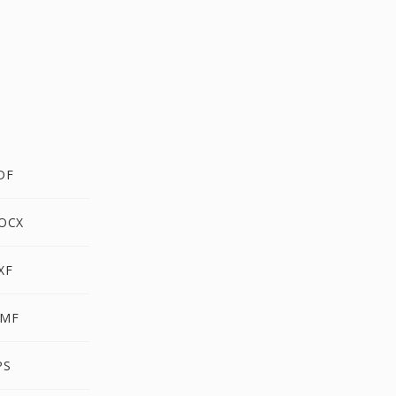
DF
OCX
XF
MF
PS