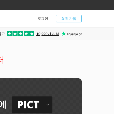
로그인
회원 가입
최고
10,220
개 리뷰
터
PICT
에