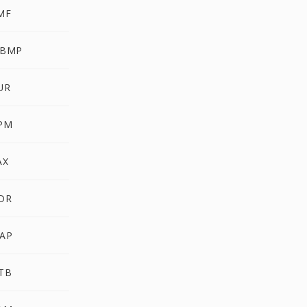
MF
WBMP
UR
PM
AX
DR
AP
TB