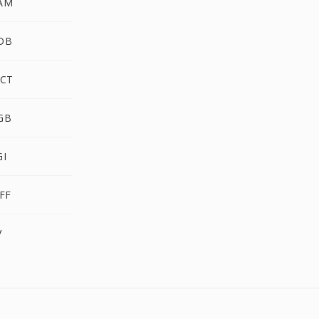
AM
DB
CT
GB
I
FF
V