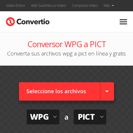
Video Editor
Add Subtitles to Video
Compress Video
Más
Conversor WPG a PICT
Convierta sus archivos wpg a pict en línea y gratis
Seleccione los archivos
WPG
PICT
a